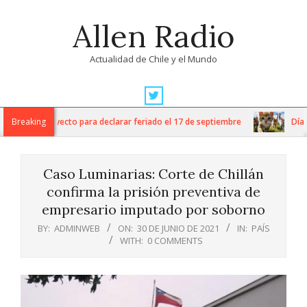
Skip
Allen Radio
to
content
Actualidad de Chile y el Mundo
Primary
Navigation
 ingresa proyecto para declarar feriado el 17 de septiembre
Breaking
Día Int
Menu
Caso Luminarias: Corte de Chillán
confirma la prisión preventiva de
empresario imputado por soborno
BY:
ADMINWEB
ON:
30 DE JUNIO DE 2021
IN:
PAÍS
WITH:
0 COMMENTS