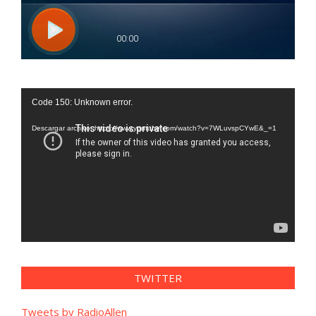
Reproductor
Code 150: Unknown error.
de
vídeo
Descargar archivo: https://www.youtube.com/watch?v=7WLuvspCYwE&_=1
TWITTER
Tweets by RadioAllen