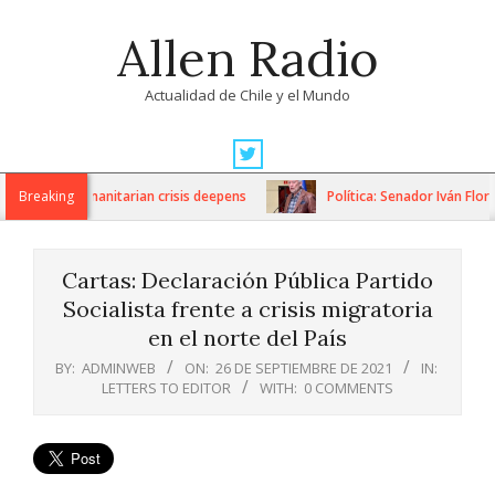
Skip
Allen Radio
to
content
Actualidad de Chile y el Mundo
Primary
Navigation
ions as humanitarian crisis deepens
Breaking
Política: Senador Iván Flores
Menu
Cartas: Declaración Pública Partido
Socialista frente a crisis migratoria
en el norte del País
BY:
ADMINWEB
ON:
26 DE SEPTIEMBRE DE 2021
IN:
LETTERS TO EDITOR
WITH:
0 COMMENTS