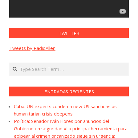
TWITTER
Tweets by RadioAllen
Search
ENTRADAS RECIENTES
Cuba: UN experts condemn new US sanctions as
humanitarian crisis deepens
Política: Senador Iván Flores por anuncios del
Gobierno en seguridad «La principal herramienta para
golpear al crimen organizado sigue sin urgencia;