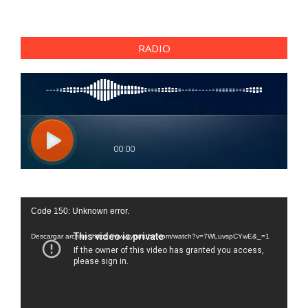
RADIO
Reproductor
Code 150: Unknown error.
de
vídeo
Descargar archivo: https://www.youtube.com/watch?v=7WLuvspCYwE&_=1