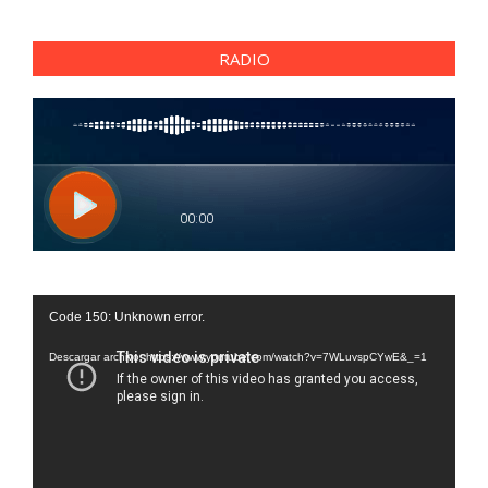
RADIO
Reproductor
Code 150: Unknown error.
de
vídeo
Descargar archivo: https://www.youtube.com/watch?v=7WLuvspCYwE&_=1