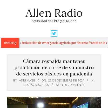
Skip
Allen Radio
to
content
Actualidad de Chile y el Mundo
Primary
Navigation
ra anuncia declaración de emergencia agrícola por sistema frontal en la Regió
Breaking
Menu
Cámara respalda mantener
prohibición de corte de suministro
de servicios básicos en pandemia
BY:
ADMINWEB
ON:
22 DE DICIEMBRE DE 2021
IN:
DESTACADO
,
PAÍS
WITH:
0 COMMENTS