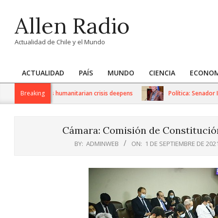
Skip
Allen Radio
to
content
Actualidad de Chile y el Mundo
ACTUALIDAD
PAÍS
MUNDO
CIENCIA
ECONOM
Primary
Navigation
sanctions as humanitarian crisis deepens
Breaking
Política: Senador Iván 
Menu
Cámara: Comisión de Constitución
BY:
ADMINWEB
ON:
1 DE SEPTIEMBRE DE 202