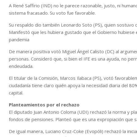
A René Saffirio (IND) no le parece razonable, justo, ni huma
sistema fracasado. Su voto fue favorable.
Su respaldo dio también Leonardo Soto (PS), quien sostuvo qu
Manifestó que les hubiera gustado que el Gobierno hubiese e
pandemia
De manera positiva votó Miguel Ángel Calisto (DC) al argume
personas. Consideró que, si bien el IFE es una ayuda, no per
endeudada.
El titular de la Comisión, Marcos Ilabaca (PS), votó favorabl
ciudadanía tiene claro quién apoya la necesidad diaria del 80
capital.
Planteamientos por el rechazo
El diputado Juan Antonio Coloma (UDI) rechazó la norma y pla
fondos de pensiones. Planteó que es una expropiación que s
De igual manera, Luciano Cruz-Coke (Evopóli) rechazó la inici