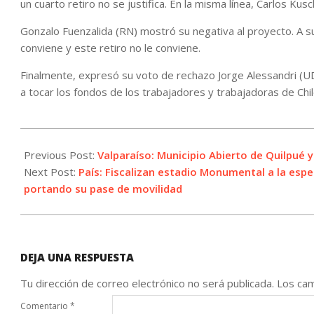
un cuarto retiro no se justifica. En la misma línea, Carlos Ku
Gonzalo Fuenzalida (RN) mostró su negativa al proyecto. A su j
conviene y este retiro no le conviene.
Finalmente, expresó su voto de rechazo Jorge Alessandri (UDI
a tocar los fondos de los trabajadores y trabajadoras de Chil
2021-
09-
Previous Post:
Valparaíso: Municipio Abierto de Quilpué
01
Next Post:
País: Fiscalizan estadio Monumental a la espe
portando su pase de movilidad
DEJA UNA RESPUESTA
Tu dirección de correo electrónico no será publicada.
Los cam
Comentario
*