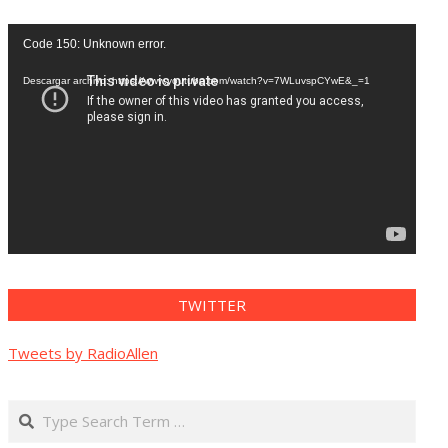
Reproductor
Code 150: Unknown error.
de
vídeo
Descargar archivo: https://www.youtube.com/watch?v=7WLuvspCYwE&_=1
TWITTER
Tweets by RadioAllen
Search