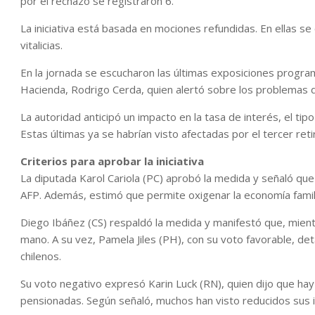
por el rechazo se registraron 6.
La iniciativa está basada en mociones refundidas. En ellas se
vitalicias.
En la jornada se escucharon las últimas exposiciones program
Hacienda, Rodrigo Cerda, quien alertó sobre los problemas d
La autoridad anticipó un impacto en la tasa de interés, el tip
Estas últimas ya se habrían visto afectadas por el tercer retir
Criterios para aprobar la iniciativa
La diputada Karol Cariola (PC) aprobó la medida y señaló que
AFP. Además, estimó que permite oxigenar la economía famili
Diego Ibáñez (CS) respaldó la medida y manifestó que, mientra
mano. A su vez, Pamela Jiles (PH), con su voto favorable, deta
chilenos.
Su voto negativo expresó Karin Luck (RN), quien dijo que ha
pensionadas. Según señaló, muchos han visto reducidos sus 