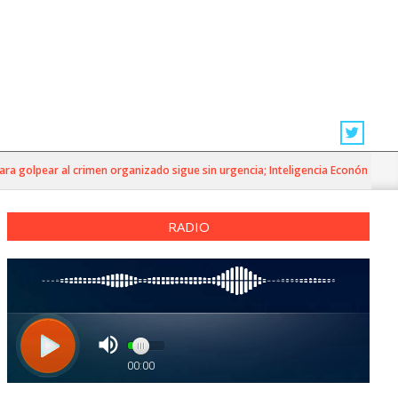
olpear al crimen organizado sigue sin urgencia; Inteligencia Económica»
RADIO