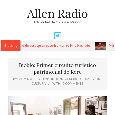
Skip
Allen Radio
to
content
Actualidad de Chile y el Mundo
Primary
Navigation
tensos trabajos de despeje en paso fronterizo Pino Hachado
Breaking
Música:
Menu
Biobío: Primer circuito turístico
patrimonial de Rere
BY:
ADMINWEB
ON:
16 DE NOVIEMBRE DE 2021
IN:
CULTURA
WITH:
0 COMMENTS