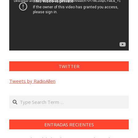
vídeo
Descargar archivo: https://www.youtube.com/watch?v=7WLuvspCYwE&_=1
TWITTER
Tweets by RadioAllen
Search
ENTRADAS RECIENTES