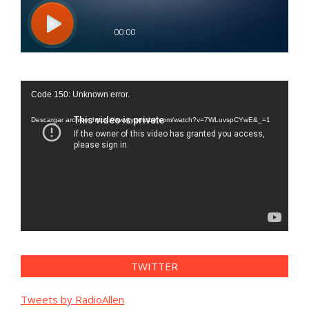
Reproductor
Code 150: Unknown error.
de
vídeo
Descargar archivo: https://www.youtube.com/watch?v=7WLuvspCYwE&_=1
TWITTER
Tweets by RadioAllen