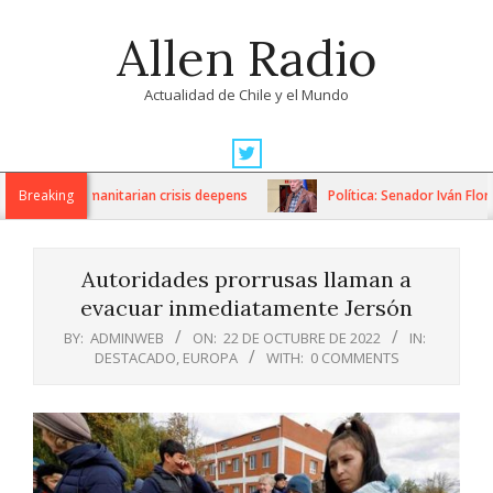
Skip
Allen Radio
to
content
Actualidad de Chile y el Mundo
Primary
Navigation
ons as humanitarian crisis deepens
Breaking
Política: Senador Iván Flores
Menu
Autoridades prorrusas llaman a
evacuar inmediatamente Jersón
BY:
ADMINWEB
ON:
22 DE OCTUBRE DE 2022
IN:
DESTACADO
,
EUROPA
WITH:
0 COMMENTS