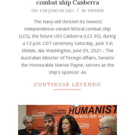
combat ship Canberra
2021-
ON:
5 DE JUNIO DE 2021
IN:
DEFENSE
06-
The Navy will christen its newest
05
Independence-variant littoral combat ship
(LCS), the future USS Canberra (LCS 30), during
a 12 p.m. CDT ceremony Saturday, June 5 in
Mobile, Ala. Washington, June 05, 2021.- The
Australian Minister of Foreign Affairs, Senator
the Honourable Marise Payne, serves as the
ship’s sponsor. As
CONTINUAR LEYENDO