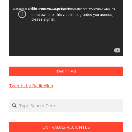
de
vídeo
Descargar archivo: https://www.youtube.com/watch?v=7WLuvspCYwE&_=1
TWITTER
Tweets by RadioAllen
Search
ENTRADAS RECIENTES