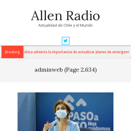
Skip
Allen Radio
to
content
Actualidad de Chile y el Mundo
Primary
Navigation
: Especialista advierte la importancia de actualizar planes de emergencia y fort
Breaking
Menu
adminweb
(Page 2.634)