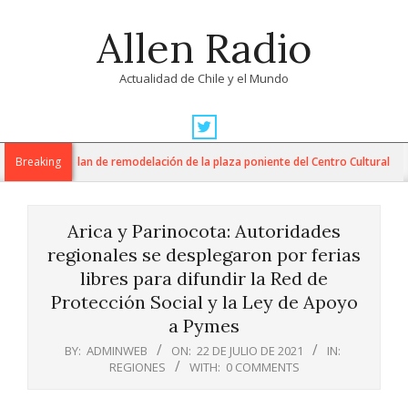
Skip
Allen Radio
to
content
Actualidad de Chile y el Mundo
Primary
Navigation
AM inician plan de remodelación de la plaza poniente del Centro Cultural
Breaking
Menu
Arica y Parinocota: Autoridades
regionales se desplegaron por ferias
libres para difundir la Red de
Protección Social y la Ley de Apoyo
a Pymes
BY:
ADMINWEB
ON:
22 DE JULIO DE 2021
IN:
REGIONES
WITH:
0 COMMENTS