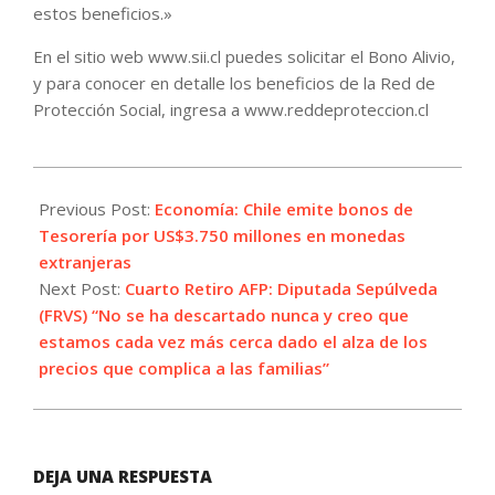
estos beneficios.»
En el sitio web www.sii.cl puedes solicitar el Bono Alivio,
y para conocer en detalle los beneficios de la Red de
Protección Social, ingresa a www.reddeproteccion.cl
2021-
07-
Previous Post:
Economía: Chile emite bonos de
22
Tesorería por US$3.750 millones en monedas
extranjeras
Next Post:
Cuarto Retiro AFP: Diputada Sepúlveda
(FRVS) “No se ha descartado nunca y creo que
estamos cada vez más cerca dado el alza de los
precios que complica a las familias”
DEJA UNA RESPUESTA