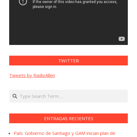
TWITTER
Tweets by RadioAllen
Search
ENTRADAS RECIENTES
País: Gobierno de Santiago y GAM inician plan de