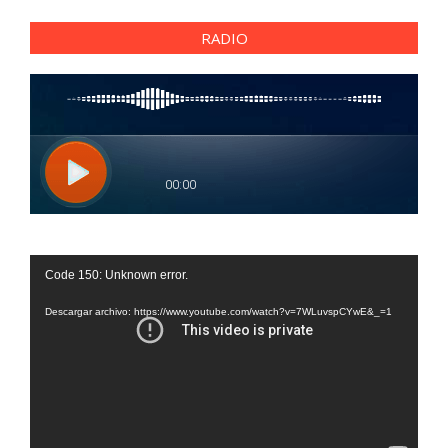
RADIO
Reproductor
Code 150: Unknown error.
de
vídeo
Descargar archivo: https://www.youtube.com/watch?v=7WLuvspCYwE&_=1