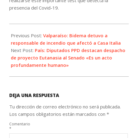
realizarse este importante test que detecta la
presencia del Covid-19.
2021-
04-
Previous Post:
Valparaíso: Bidema detuvo a
21
responsable de incendio que afectó a Casa Italia
Next Post:
País: Diputados PPD destacan despacho
de proyecto Eutanasia al Senado «Es un acto
profundamente humano»
DEJA UNA RESPUESTA
Tu dirección de correo electrónico no será publicada.
Los campos obligatorios están marcados con
*
Comentario
*