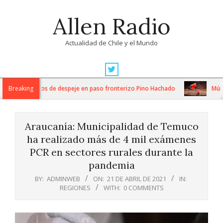
Skip
Allen Radio
to
content
Actualidad de Chile y el Mundo
Primary
Navigation
tensos trabajos de despeje en paso fronterizo Pino Hachado
Breaking
Música:
Menu
Araucanía: Municipalidad de Temuco
ha realizado más de 4 mil exámenes
PCR en sectores rurales durante la
pandemia
BY:
ADMINWEB
ON:
21 DE ABRIL DE 2021
IN:
REGIONES
WITH:
0 COMMENTS