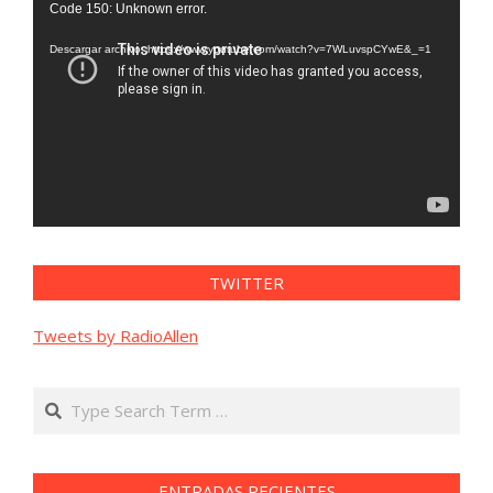
Code 150: Unknown error.
de
vídeo
Descargar archivo: https://www.youtube.com/watch?v=7WLuvspCYwE&_=1
TWITTER
Tweets by RadioAllen
Search
ENTRADAS RECIENTES