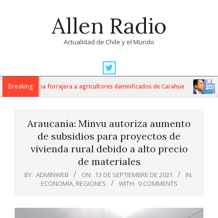
Skip
Allen Radio
to
content
Actualidad de Chile y el Mundo
Primary
Navigation
kilos de avena forrajera a agricultores damnificados de Carahue
Breaking
Ja
Menu
Araucanía: Minvu autoriza aumento
de subsidios para proyectos de
vivienda rural debido a alto precio
de materiales
BY:
ADMINWEB
ON:
13 DE SEPTIEMBRE DE 2021
IN:
ECONOMÍA
,
REGIONES
WITH:
0 COMMENTS