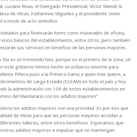
, Luciano Rivas; el Delegado Presidencial, Víctor Manoli; la
ldesa de Vilcún, Katherinne Migueles y el presidente Unión
ol a modo de acto simbólico.
tinados para financiarán ítems como materiales de oficina,
ervicios básicos del establecimiento, entre otros, pero también
restarán sus servicios en beneficio de las personas mayores.
ro Día es un tremendo hito, porque es el primero de la zona, sé
 en este gobierno hemos hecho un esfuerzo enorme para
sidente Piñera puso a la Primera Dama a quien más quiere, a
tablecimientos de Larga Estadía (ELEAM) en todo el país y hoy
ndo la administración con 109 de estos establecimientos en
omiso del Mandatario con los adultos mayores”.
bierno los adultos mayores son una prioridad. Es por eso que
ipalidad de Vilcún para que las personas mayores accedan a
 diferentes talleres, entre otros beneficios. Esperamos que
nuestros adultos mayores e impulsar que se mantengan