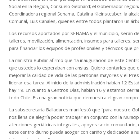
Social en la Región, Consuelo Gebhard; el Gobernador regional
Coordinadora regional Senama, Catalina Kleinsteuber; la alca
Comunal, Luis Canales, quienes entre todos plantaron un árb
Los recursos aportados por SENAMA y el municipio, serán des
talleres, movilización, alimentación, insumos para talleres, s
para financiar los equipos de profesionales y técnicos que p
La ministra Rubilar afirmó que “la inauguración de este Cent
que ustedes lo esperaban con ansias. Quiero contarles que
mejorar la calidad de vida de las personas mayores y el Pre
liderar esa tarea. Al inicio de la administración habían 12 Es
hay 19. En cuanto a Centros Días, habían 16 y estamos cerra
todo Chile. Es una gran noticia que demuestra el gran compr
La subsecretaria Balladares manifestó que “para nuestro Go
nos llena de alegría poder trabajar en conjunto con la Munic
atenciones geriátricas integrales, apoyos socio comunitario,
este centro diurno pueda acoger con cariño y dedicación a 