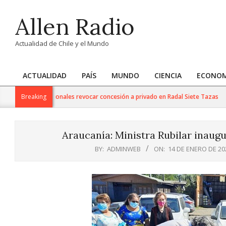
Skip
Allen Radio
to
content
Actualidad de Chile y el Mundo
ACTUALIDAD
PAÍS
MUNDO
CIENCIA
ECONOM
Primary
Navigation
 de Bienes Nacionales revocar concesión a privado en Radal Siete Tazas
Breaking
Menu
Araucanía: Ministra Rubilar inaug
BY:
ADMINWEB
ON:
14 DE ENERO DE 20