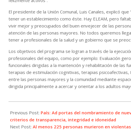
felizmente activos”.
El presidente de la Unión Comunal, Luis Canales, explicó qu
tener un establecimiento como éste. Hay ELEAM, pero falta
vivir mejor y preocupados del buen envejecer de las person
atención de las personas mayores. No todos queremos llega
tener a profesionales de la salud y un gobierno que se preo
Los objetivos del programa se logran a través de la ejecució
profesionales del equipo, como por ejemplo: Evaluación geronto
funcionales dirigidas a la mantención y rehabilitación de las fu
terapias de estimulación cognitivas, terapias psicoafectivas, 
entre las personas mayores y la comunidad mediante espacios
dirigida principalmente a acercar y orientar a los adultos mayo
2022-
01-
Previous Post:
País: Ad portas del nombramiento de nueva
14
criterios de transparencia, integridad e idoneidad
Next Post:
Al menos 225 personas murieron en violentas