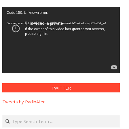
Reproductor
Code 150: Unknown error.
de
vídeo
Descargar archivo: https://www.youtube.com/watch?v=7WLuvspCYwE&_=1
TWITTER
Tweets by RadioAllen
Search