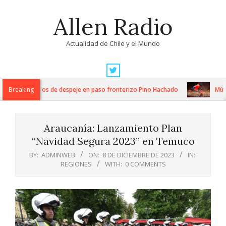
Skip
Allen Radio
to
content
Actualidad de Chile y el Mundo
Primary
Navigation
tensos trabajos de despeje en paso fronterizo Pino Hachado
Breaking
Música:
Menu
Araucanía: Lanzamiento Plan
“Navidad Segura 2023” en Temuco
BY:
ADMINWEB
ON:
8 DE DICIEMBRE DE 2023
IN:
REGIONES
WITH:
0 COMMENTS