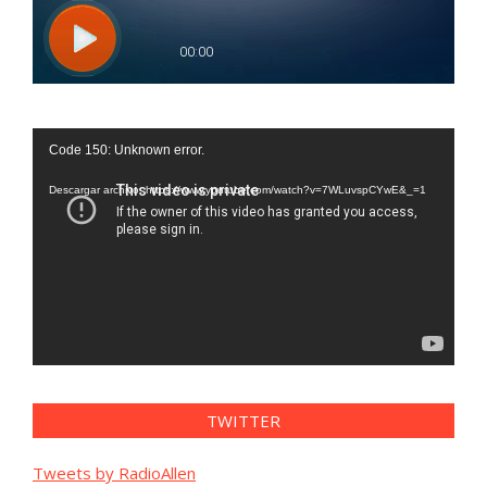
Reproductor
Code 150: Unknown error.
de
vídeo
Descargar archivo: https://www.youtube.com/watch?v=7WLuvspCYwE&_=1
TWITTER
Tweets by RadioAllen