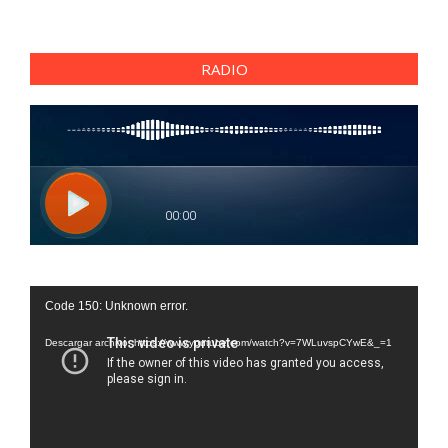
RADIO
Reproductor
Code 150: Unknown error.
de
vídeo
Descargar archivo: https://www.youtube.com/watch?v=7WLuvspCYwE&_=1