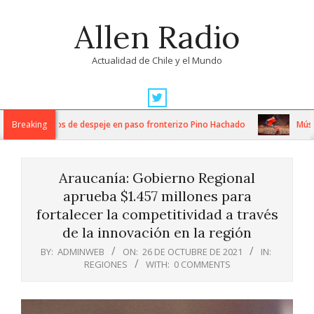
Skip
Allen Radio
to
content
Actualidad de Chile y el Mundo
Primary
Navigation
tensos trabajos de despeje en paso fronterizo Pino Hachado
Breaking
Música:
Menu
Araucanía: Gobierno Regional
aprueba $1.457 millones para
fortalecer la competitividad a través
de la innovación en la región
BY:
ADMINWEB
ON:
26 DE OCTUBRE DE 2021
IN:
REGIONES
WITH:
0 COMMENTS