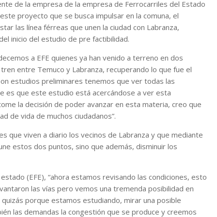
ente de la empresa de la empresa de Ferrocarriles del Estado
l este proyecto que se busca impulsar en la comuna, el
tar las línea férreas que unen la ciudad con Labranza,
l inicio del estudio de pre factibilidad.
adecemos a EFE quienes ya han venido a terreno en dos
o tren entre Temuco y Labranza, recuperando lo que fue el
 son estudios preliminares tenemos que ver todas las
nte es que este estudio está acercándose a ver esta
 tome la decisión de poder avanzar en esta materia, creo que
idad de vida de muchos ciudadanos”.
es que viven a diario los vecinos de Labranza y que mediante
une estos dos puntos, sino que además, disminuir los
l estado (EFE), “ahora estamos revisando las condiciones, esto
evantaron las vías pero vemos una tremenda posibilidad en
igo quizás porque estamos estudiando, mirar una posible
mbién las demandas la congestión que se produce y creemos