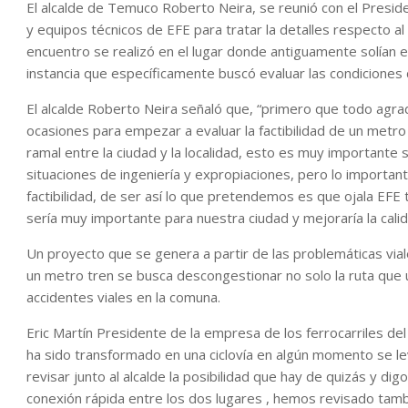
El alcalde de Temuco Roberto Neira, se reunió con el Presid
y equipos técnicos de EFE para tratar la detalles respecto a
encuentro se realizó en el lugar donde antiguamente solían es
instancia que específicamente buscó evaluar las condiciones de
El alcalde Roberto Neira señaló que, “primero que todo agr
ocasiones para empezar a evaluar la factibilidad de un metr
ramal entre la ciudad y la localidad, esto es muy importante
situaciones de ingeniería y expropiaciones, pero lo importa
factibilidad, de ser así lo que pretendemos es que ojala EFE
sería muy importante para nuestra ciudad y mejoraría la cal
Un proyecto que se genera a partir de las problemáticas vial
un metro tren se busca descongestionar no solo la ruta que 
accidentes viales en la comuna.
Eric Martín Presidente de la empresa de los ferrocarriles de
ha sido transformado en una ciclovía en algún momento se l
revisar junto al alcalde la posibilidad que hay de quizás y d
conexión rápida entre los dos lugares , hemos revisado ta