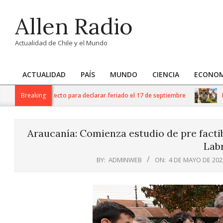
Skip
Allen Radio
to
content
Actualidad de Chile y el Mundo
ACTUALIDAD
PAÍS
MUNDO
CIENCIA
ECONOM
Primary
Navigation
DG) ingresa proyecto para declarar feriado el 17 de septiembre
Breaking
Día 
Menu
Araucanía: Comienza estudio de pre facti
Lab
BY:
ADMINWEB
ON:
4 DE MAYO DE 202