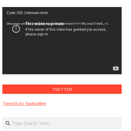
Reproductor
Code 150: Unknown error.
de
vídeo
Descargar archivo: https://www.youtube.com/watch?v=7WLuvspCYwE&_=1
TWITTER
Tweets by RadioAllen
Search