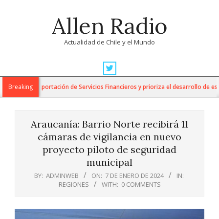
Skip
Allen Radio
to
content
Actualidad de Chile y el Mundo
Primary
Navigation
para la Exportación de Servicios Financieros y prioriza el desarrollo de esta i
Breaking
Menu
Araucanía: Barrio Norte recibirá 11
cámaras de vigilancia en nuevo
proyecto piloto de seguridad
municipal
BY:
ADMINWEB
ON:
7 DE ENERO DE 2024
IN:
REGIONES
WITH:
0 COMMENTS