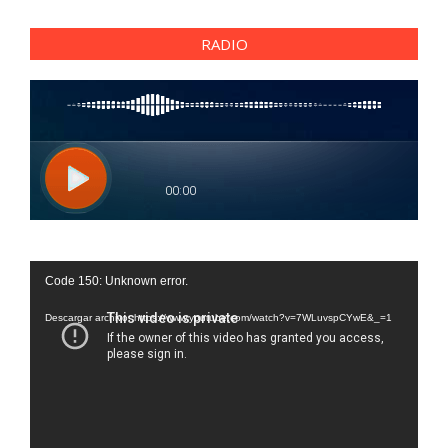
RADIO
Reproductor
Code 150: Unknown error.
de
vídeo
Descargar archivo: https://www.youtube.com/watch?v=7WLuvspCYwE&_=1