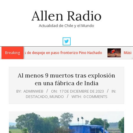
Skip
Allen Radio
to
content
Actualidad de Chile y el Mundo
Primary
Navigation
tensos trabajos de despeje en paso fronterizo Pino Hachado
Breaking
Música: 
Menu
Al menos 9 muertos tras explosión
en una fábrica de India
BY:
ADMINWEB
ON:
17 DE DICIEMBRE DE 2023
IN:
DESTACADO
,
MUNDO
WITH:
0 COMMENTS