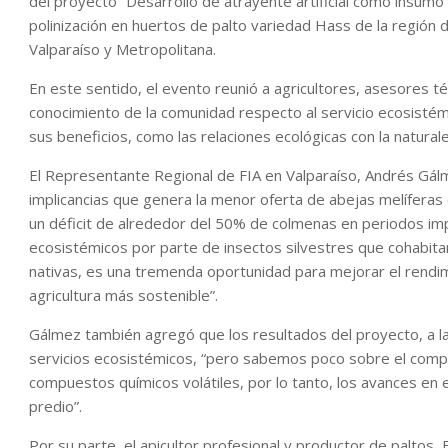
del proyecto “Desarrollo de atrayente artificial como insumo
polinización en huertos de palto variedad Hass de la región de
Valparaíso y Metropolitana.
En este sentido, el evento reunió a agricultores, asesores t
conocimiento de la comunidad respecto al servicio ecosistém
sus beneficios, como las relaciones ecológicas con la natural
El Representante Regional de FIA en Valparaíso, Andrés Gá
implicancias que genera la menor oferta de abejas melíferas d
un déficit de alrededor del 50% de colmenas en periodos impor
ecosistémicos por parte de insectos silvestres que cohabita
nativas, es una tremenda oportunidad para mejorar el rendimi
agricultura más sostenible”.
Gálmez también agregó que los resultados del proyecto, a l
servicios ecosistémicos, “pero sabemos poco sobre el comp
compuestos químicos volátiles, por lo tanto, los avances en e
predio”.
Por su parte, el apicultor profesional y productor de paltos, 