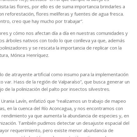
sita las flores, por ello es de suma importancia brindarles a
n reforestación, flores melíferas y fuentes de agua fresca.
entro, creo que hay mucho por trabajar”.
dores y cómo nos afectan día a día en nuestras comunidades y
os árboles nativos con todo lo que conlleva ya que, además
linizadores y se rescata la importancia de replicar con la
ltura, Mónica Henríquez.
lo de atrayente artificial como insumo para la implementación
to var. Hass de la región de Valparaíso”, que busca generar un
 de la polinización del palto por insectos silvestres.
e, Urania Lavín, enfatizó que “realizamos un trabajo de mapeo
ivas, en la cuenca del Río Aconcagua, y nos encontramos con
su rendimiento ya que aumenta la abundancia de especies y, en
inización. También pudimos detectar un desajuste espacial del
 mayor requerimiento, pero existe menor abundancia de