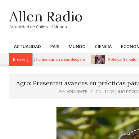
Skip
Allen Radio
to
content
Actualidad de Chile y el Mundo
ACTUALIDAD
PAÍS
MUNDO
CIENCIA
ECONOM
Primary
Navigation
sanctions as humanitarian crisis deepens
Breaking
Política: Senador Iván 
Menu
Agro: Presentan avances en prácticas para
BY:
ADMINWEB
ON:
11 DE JULIO DE 202