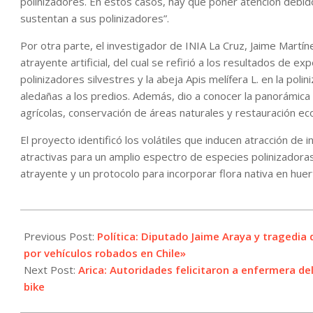
polinizadores. En estos casos, hay que poner atención debid
sustentan a sus polinizadores”.
Por otra parte, el investigador de INIA La Cruz, Jaime Martín
atrayente artificial, del cual se refirió a los resultados de 
polinizadores silvestres y la abeja Apis melífera L. en la polin
aledañas a los predios. Además, dio a conocer la panorámica
agrícolas, conservación de áreas naturales y restauración ec
El proyecto identificó los volátiles que inducen atracción de 
atractivas para un amplio espectro de especies polinizadora
atrayente y un protocolo para incorporar flora nativa en huer
2023-
07-
Previous Post:
Política: Diputado Jaime Araya y tragedi
11
por vehículos robados en Chile»
Next Post:
Arica: Autoridades felicitaron a enfermera 
bike