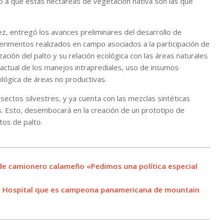
o a que estás hectáreas de vegetación nativa son las que
ez, entregó los avances preliminares del desarrollo de
experimentos realizados en campo asociados a la participación de
ización del palto y su relación ecológica con las áreas naturales
 actual de los manejos intraprediales, uso de insumos
ológica de áreas no productivas.
insectos silvestres, y ya cuenta con las mezclas sintéticas
s. Esto, desembocará en la creación de un prototipo de
tos de palto.
a de camionero calameño «Pedimos una política especial
del Hospital que es campeona panamericana de mountain