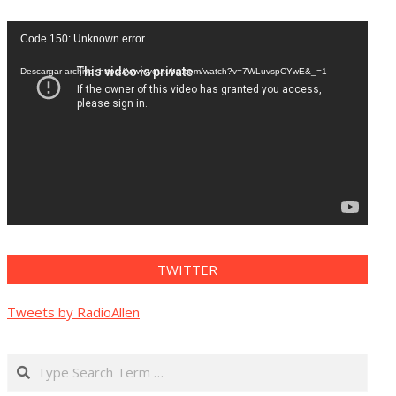
Reproductor
Code 150: Unknown error.
de
vídeo
Descargar archivo: https://www.youtube.com/watch?v=7WLuvspCYwE&_=1
TWITTER
Tweets by RadioAllen
Search