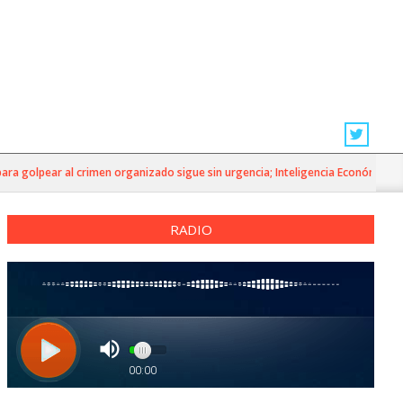
olpear al crimen organizado sigue sin urgencia; Inteligencia Económica»
RADIO