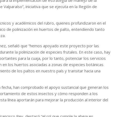
 para la implementación de estrategia de manejo de la
 Valparaíso”, iniciativa que se ejecuta en la Región de
écnicos y académicos del rubro, quienes profundizaron en el
ico de polinización en huertos de palto, entendiendo tanto
eza.
lmez, señaló que “hemos apoyado este proyecto por las
urante la polinización de especies frutales. En este caso, hay
tantes para la cuaja, por lo tanto, potenciar los servicios
n en los huertos asociadas a zonas de especies botánicas
ento de los paltos en nuestro país y transitar hacia una
a fecha, han comprobado el apoyo sustancial que generan los
ortamiento de estos insectos y cómo responden a los
sta línea aportarán para mejorar la producción al interior del
Francisco Rey, destacó “el rol que cumple la abeja es