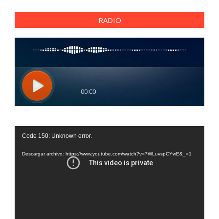
RADIO
Reproductor
Code 150: Unknown error.
de
vídeo
Descargar archivo: https://www.youtube.com/watch?v=7WLuvspCYwE&_=1