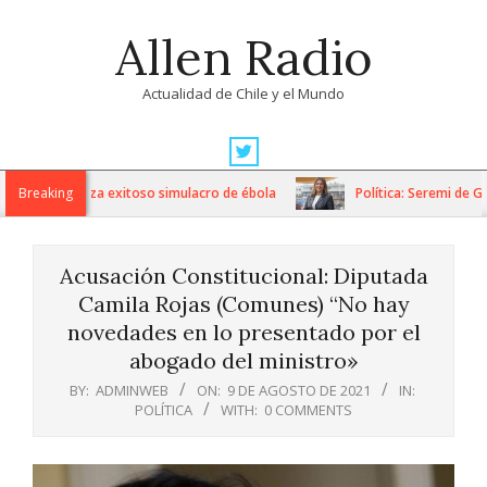
Skip
Allen Radio
to
content
Actualidad de Chile y el Mundo
Primary
Navigation
 Fricke realiza exitoso simulacro de ébola
Breaking
Política: Seremi de Gob
Menu
Acusación Constitucional: Diputada
Camila Rojas (Comunes) “No hay
novedades en lo presentado por el
abogado del ministro»
BY:
ADMINWEB
ON:
9 DE AGOSTO DE 2021
IN:
POLÍTICA
WITH:
0 COMMENTS