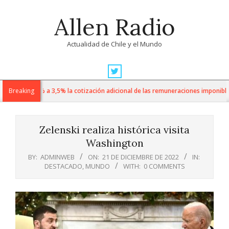
Skip
Allen Radio
to
content
Actualidad de Chile y el Mundo
Primary
Navigation
o sube de 1% a 3,5% la cotización adicional de las remuneraciones imponibles
Breaking
Menu
Zelenski realiza histórica visita
Washington
BY:
ADMINWEB
ON:
21 DE DICIEMBRE DE 2022
IN:
DESTACADO
,
MUNDO
WITH:
0 COMMENTS