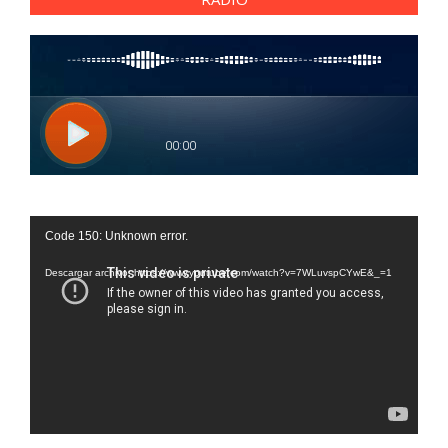
Reproductor
Code 150: Unknown error.
de
vídeo
Descargar archivo: https://www.youtube.com/watch?v=7WLuvspCYwE&_=1