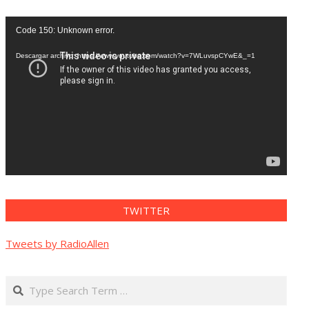
Reproductor
Code 150: Unknown error.
de
vídeo
Descargar archivo: https://www.youtube.com/watch?v=7WLuvspCYwE&_=1
TWITTER
Tweets by RadioAllen
Search