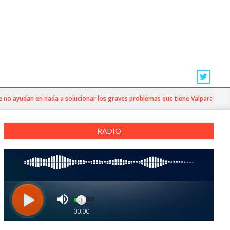
ayudan en nada a solucionar los graves problemas que tiene Valparaíso”
RADIO