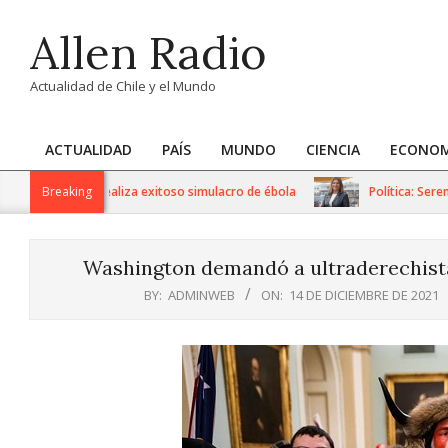
Skip
Allen Radio
to
content
Actualidad de Chile y el Mundo
ACTUALIDAD
PAÍS
MUNDO
CIENCIA
ECONOM
Primary
Navigation
ustavo Fricke realiza exitoso simulacro de ébola
Breaking
Política: Seremi d
Menu
Washington demandó a ultraderechistas
BY:
ADMINWEB
ON:
14 DE DICIEMBRE DE 2021