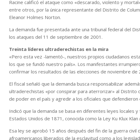
Racine calificó el ataque como «descarado, violento y morta
entre otros, por la única representante del Distrito de Col
Eleanor Holmes Norton.
La demanda fue presentada ante una tribunal federal del Dis
los ataques del 11 de septiembre de 2001.
Treinta líderes ultraderechistas en la mira
«Pero esta vez -lamentó-, nuestros propios ciudadanos esta
los que se fundó nuestro país». Los manifestantes irrumpiero
confirmar los resultados de las elecciones de noviembre de 
El fiscal señaló que la demanda busca responsabilizar adem
ultraderechistas «por conspirar para aterrorizar» al Distrito d
de poder en el país y agredir a los oficiales que defendieron e
Indicó que la demanda se basa en diferentes leyes locales y f
Estados Unidos de 1871, conocida como la Ley Ku Klux Klan 
Esa ley se aprobó 15 años después del fin de la guerra civi
afroamericanos liberados de la esclavitud como a los legisl