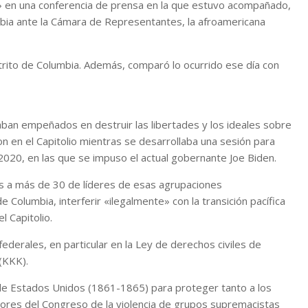
l» en una conferencia de prensa en la que estuvo acompañado,
umbia ante la Cámara de Representantes, la afroamericana
trito de Columbia. Además, comparó lo ocurrido ese día con
ban empeñados en destruir las libertades y los ideales sobre
n en el Capitolio mientras se desarrollaba una sesión para
2020, en las que se impuso el actual gobernante Joe Biden.
ás a más de 30 de líderes de esas agrupaciones
e Columbia, interferir «ilegalmente» con la transición pacífica
l Capitolio.
ederales, en particular en la Ley de derechos civiles de
(KKK).
l de Estados Unidos (1861-1865) para proteger tanto a los
adores del Congreso de la violencia de grupos supremacistas