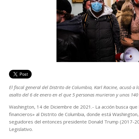
El fiscal general del Distrito de Columbia, Karl Racine, acusó a
asalto del 6 de enero en el que 5 personas murieron y unos 140
Washington, 14 de Diciembre de 2021.- La acción busca que l
financieros» al Distrito de Columbia, donde está Washington,
seguidores del entonces presidente Donald Trump (2017-2021)
Legislativo.