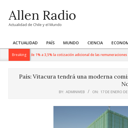
Skip
Allen Radio
to
content
Actualidad de Chile y el Mundo
ACTUALIDAD
PAÍS
MUNDO
CIENCIA
ECONOM
Primary
Navigation
n agosto sube de 1% a 3,5% la cotización adicional de las remuneraciones impo
Breaking
Menu
País: Vitacura tendrá una moderna comis
No
BY:
ADMINWEB
ON:
17 DE ENERO DE