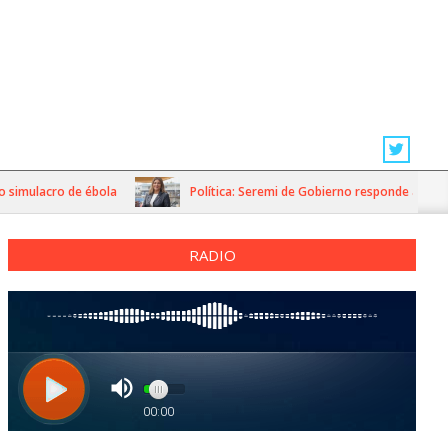
mulacro de ébola
Política: Seremi de Gobierno responde a dichos de
RADIO