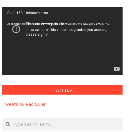
Reproductor
Code 150: Unknown error.
de
vídeo
Descargar archivo: https://www.youtube.com/watch?v=7WLuvspCYwE&_=1
TWITTER
Tweets by RadioAllen
Search