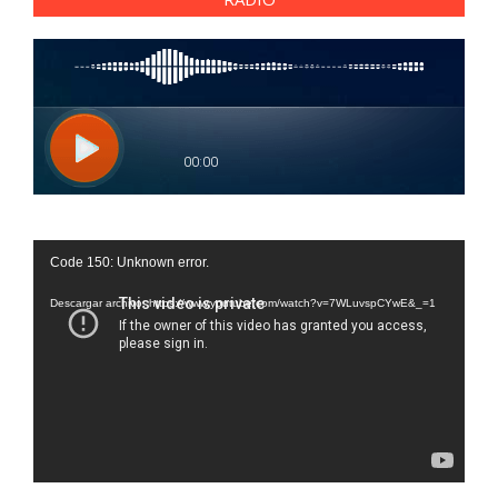
Reproductor
Code 150: Unknown error.
de
vídeo
Descargar archivo: https://www.youtube.com/watch?v=7WLuvspCYwE&_=1