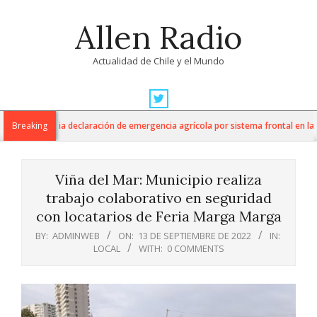
Skip
Allen Radio
to
content
Actualidad de Chile y el Mundo
Primary
Navigation
tura anuncia declaración de emergencia agrícola por sistema frontal en la Reg
Breaking
Menu
Viña del Mar: Municipio realiza
trabajo colaborativo en seguridad
con locatarios de Feria Marga Marga
BY:
ADMINWEB
ON:
13 DE SEPTIEMBRE DE 2022
IN:
LOCAL
WITH:
0 COMMENTS