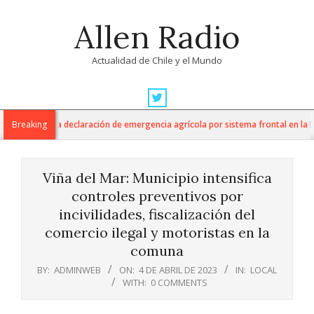
Skip
Allen Radio
to
content
Actualidad de Chile y el Mundo
Primary
Navigation
ura anuncia declaración de emergencia agrícola por sistema frontal en la Regi
Breaking
Menu
Viña del Mar: Municipio intensifica
controles preventivos por
incivilidades, fiscalización del
comercio ilegal y motoristas en la
comuna
BY:
ADMINWEB
ON:
4 DE ABRIL DE 2023
IN:
LOCAL
WITH:
0 COMMENTS