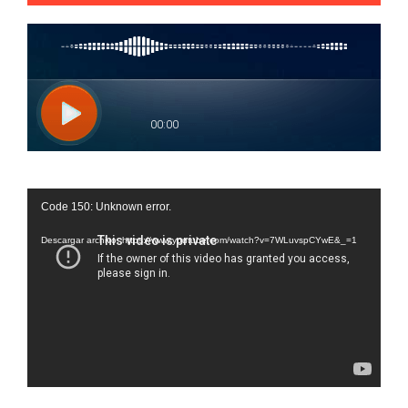
Reproductor
Code 150: Unknown error.
de
vídeo
Descargar archivo: https://www.youtube.com/watch?v=7WLuvspCYwE&_=1