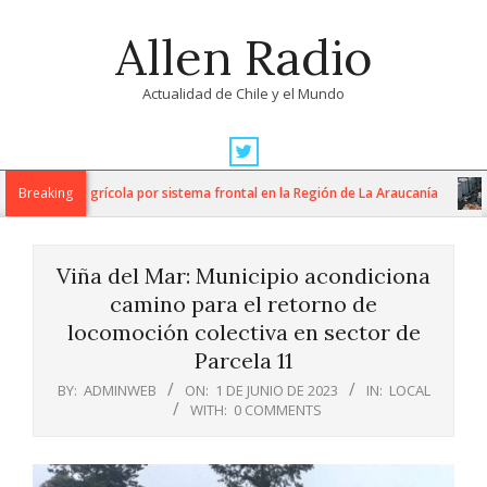
Skip
Allen Radio
to
content
Actualidad de Chile y el Mundo
Primary
Navigation
ergencia agrícola por sistema frontal en la Región de La Araucanía
Breaking
Menu
Viña del Mar: Municipio acondiciona
camino para el retorno de
locomoción colectiva en sector de
Parcela 11
BY:
ADMINWEB
ON:
1 DE JUNIO DE 2023
IN:
LOCAL
WITH:
0 COMMENTS