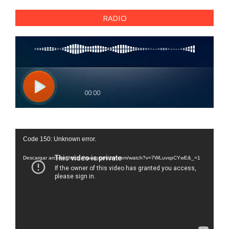
RADIO
Reproductor
Code 150: Unknown error.
de
vídeo
Descargar archivo: https://www.youtube.com/watch?v=7WLuvspCYwE&_=1