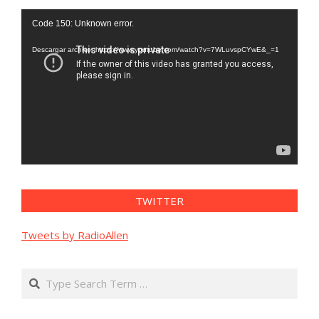
Reproductor
Code 150: Unknown error.
de
vídeo
Descargar archivo: https://www.youtube.com/watch?v=7WLuvspCYwE&_=1
TWITTER
Tweets by RadioAllen
Search