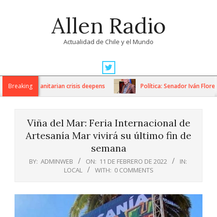
Skip
Allen Radio
to
content
Actualidad de Chile y el Mundo
Primary
Navigation
ons as humanitarian crisis deepens
Breaking
Política: Senador Iván Flores 
Menu
Viña del Mar: Feria Internacional de
Artesanía Mar vivirá su último fin de
semana
BY:
ADMINWEB
ON:
11 DE FEBRERO DE 2022
IN:
LOCAL
WITH:
0 COMMENTS