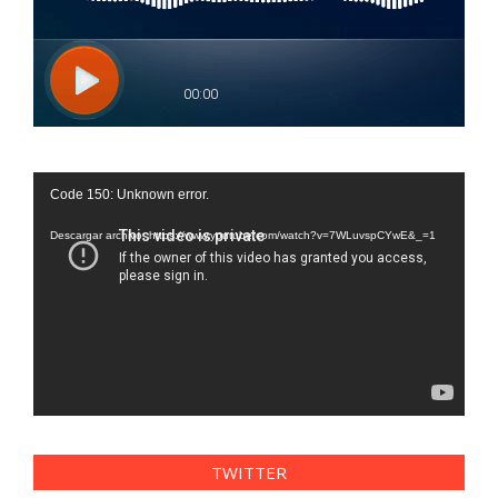
Reproductor
Code 150: Unknown error.
de
vídeo
Descargar archivo: https://www.youtube.com/watch?v=7WLuvspCYwE&_=1
TWITTER