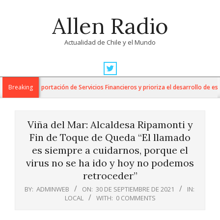
Skip
Allen Radio
to
content
Actualidad de Chile y el Mundo
Primary
Navigation
 para la Exportación de Servicios Financieros y prioriza el desarrollo de esta 
Breaking
Menu
Viña del Mar: Alcaldesa Ripamonti y
Fin de Toque de Queda “El llamado
es siempre a cuidarnos, porque el
virus no se ha ido y hoy no podemos
retroceder”
BY:
ADMINWEB
ON:
30 DE SEPTIEMBRE DE 2021
IN:
LOCAL
WITH:
0 COMMENTS