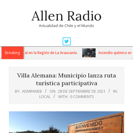
Skip
Allen Radio
to
content
Actualidad de Chile y el Mundo
Primary
Navigation
stema frontal en la Región de La Araucanía
Breaking
Incendio químico en Quil
Menu
Villa Alemana: Municipio lanza ruta
turística participativa
BY:
ADMINWEB
ON:
28 DE SEPTIEMBRE DE 2021
IN:
LOCAL
WITH:
0 COMMENTS