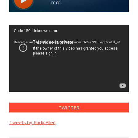
Reproductor
Code 150: Unknown error.
de
vídeo
Descargar archivo: https://www.youtube.com/watch?v=7WLuvspCYwE&_=1
TWITTER
Tweets by RadioAllen