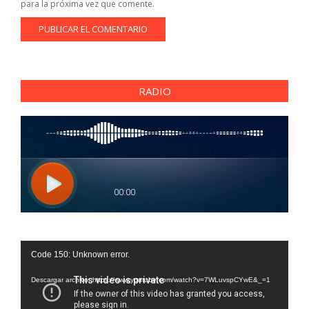
para la próxima vez que comente.
RADIO
Reproductor
Code 150: Unknown error.
de
vídeo
Descargar archivo: https://www.youtube.com/watch?v=7WLuvspCYwE&_=1