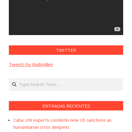
TWITTER
Tweets by RadioAllen
Search
ENTRADAS RECIENTES
Cuba: UN experts condemn new US sanctions as
humanitarian crisis deepens