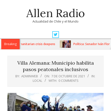
Skip
Allen Radio
to
content
Actualidad de Chile y el Mundo
Primary
Navigation
ons as humanitarian crisis deepens
Breaking
Política: Senador Iván Flores
Menu
Villa Alemana: Municipio habilita
pasos peatonales inclusivos
BY:
ADMINWEB
ON:
7 DE OCTUBRE DE 2021
IN:
LOCAL
WITH:
0 COMMENTS