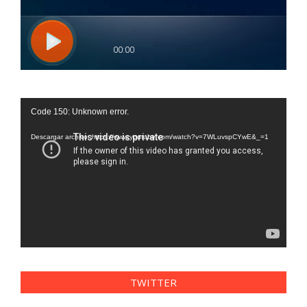
Reproductor
Code 150: Unknown error.
de
vídeo
Descargar archivo: https://www.youtube.com/watch?v=7WLuvspCYwE&_=1
TWITTER