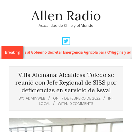
Skip
Allen Radio
to
content
Actualidad de Chile y el Mundo
Primary
Navigation
umides exige al Gobierno decretar Emergencia Agrícola para O’Higgins y advie
Breaking
Menu
Villa Alemana: Alcaldesa Toledo se
reunió con Jefe Regional de SISS por
deficiencias en servicio de Esval
BY:
ADMINWEB
ON:
7 DE FEBRERO DE 2022
IN:
LOCAL
WITH:
0 COMMENTS