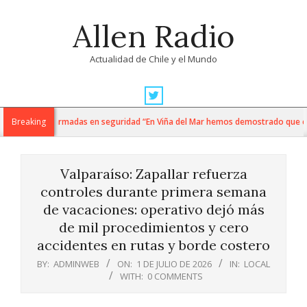
Skip
Allen Radio
to
content
Actualidad de Chile y el Mundo
Primary
Navigation
i y fuerzas armadas en seguridad “En Viña del Mar hemos demostrado que cuando
Breaking
Menu
Valparaíso: Zapallar refuerza
controles durante primera semana
de vacaciones: operativo dejó más
de mil procedimientos y cero
accidentes en rutas y borde costero
BY:
ADMINWEB
ON:
1 DE JULIO DE 2026
IN:
LOCAL
WITH:
0 COMMENTS