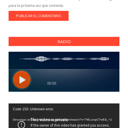
para la próxima vez que comente.
RADIO
Reproductor
Code 150: Unknown error.
de
vídeo
Descargar archivo: https://www.youtube.com/watch?v=7WLuvspCYwE&_=1