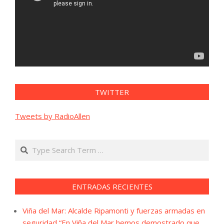
TWITTER
Tweets by RadioAllen
Search
ENTRADAS RECIENTES
Viña del Mar: Alcalde Ripamonti y fuerzas armadas en
seguridad “En Viña del Mar hemos demostrado que