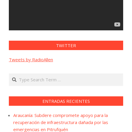
TWITTER
Tweets by RadioAllen
Search
ENTRADAS RECIENTES
Araucanía: Subdere compromete apoyo para la
recuperación de infraestructura dañada por las
emergencias en Pitrufquén