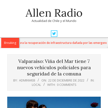
Skip
Allen Radio
to
content
Actualidad de Chile y el Mundo
Primary
Navigation
 apoyo para la recuperación de infraestructura dañada por las emergencias 
Breaking
Menu
Valparaíso: Viña del Mar tiene 7
nuevos vehículos policiales para
seguridad de la comuna
BY:
ADMINWEB
ON:
22 DE DICIEMBRE DE 2022
IN:
LOCAL
WITH:
0 COMMENTS