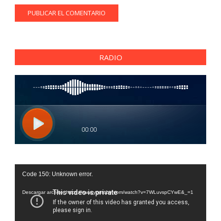
RADIO
Reproductor
Code 150: Unknown error.
de
vídeo
Descargar archivo: https://www.youtube.com/watch?v=7WLuvspCYwE&_=1