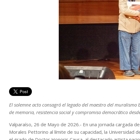
El solemne acto consagró el legado del maestro del muralismo b
de memoria, resistencia social y compromiso democrático desde 
Valparaíso, 26 de Mayo de 2026.- En una jornada cargada de e
Morales Pettorino al límite de su capacidad, la Universidad 
el grado de Doctor Honoris Causa, al destacado artista nacion