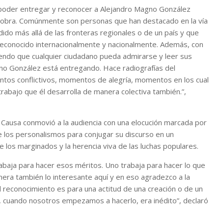
e poder entregar y reconocer a Alejandro Magno González
sobra. Comúnmente son personas que han destacado en la vía
ido más allá de las fronteras regionales o de un país y que
 reconocido internacionalmente y nacionalmente. Además, con
iendo que cualquier ciudadano pueda admirarse y leer sus
Mono González está entregando. Hace radiografías del
entos conflictivos, momentos de alegría, momentos en los cual
rabajo que él desarrolla de manera colectiva también.”,
 Causa conmovió a la audiencia con una elocución marcada por
de los personalismos para conjugar su discurso en un
los marginados y la herencia viva de las luchas populares.
baja para hacer esos méritos. Uno trabaja para hacer lo que
era también lo interesante aquí y en eso agradezco a la
l reconocimiento es para una actitud de una creación o de un
 cuando nosotros empezamos a hacerlo, era inédito”, declaró