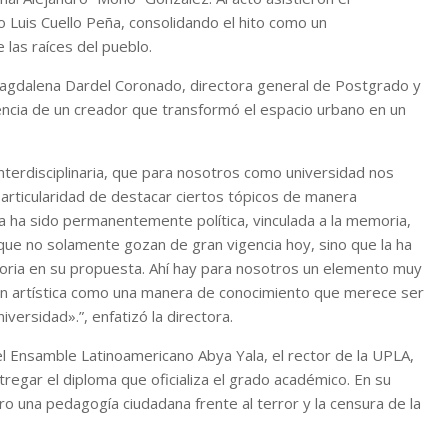
 Luis Cuello Peña, consolidando el hito como un
 las raíces del pueblo.
 Magdalena Dardel Coronado, directora general de Postgrado y
erencia de un creador que transformó el espacio urbano en un
terdisciplinaria, que para nosotros como universidad nos
particularidad de destacar ciertos tópicos de manera
bra ha sido permanentemente política, vinculada a la memoria,
 que no solamente gozan de gran vigencia hoy, sino que la ha
toria en su propuesta. Ahí hay para nosotros un elemento muy
ión artística como una manera de conocimiento que merece ser
iversidad».”, enfatizó la directora.
 del Ensamble Latinoamericano Abya Yala, el rector de la UPLA,
regar el diploma que oficializa el grado académico. En su
uro una pedagogía ciudadana frente al terror y la censura de la