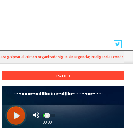
golpear al crimen organizado sigue sin urgencia; Inteligencia Económica»
RADIO