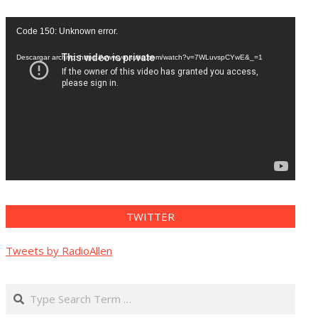
Reproductor
Code 150: Unknown error.
de
vídeo
Descargar archivo: https://www.youtube.com/watch?v=7WLuvspCYwE&_=1
TWITTER
Tweets by RadioAllen
Search