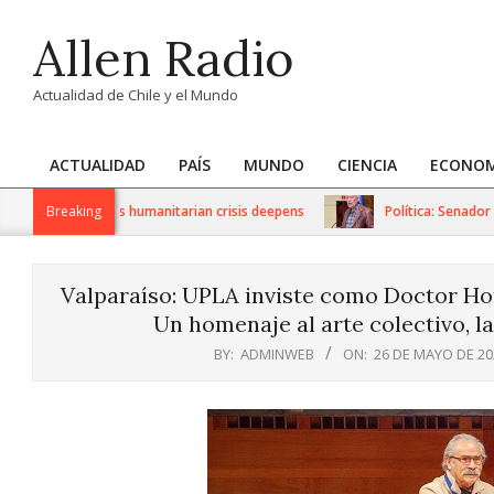
Skip
Allen Radio
to
content
Actualidad de Chile y el Mundo
ACTUALIDAD
PAÍS
MUNDO
CIENCIA
ECONOM
Primary
Navigation
 sanctions as humanitarian crisis deepens
Breaking
Política: Senador Iván
Menu
Valparaíso: UPLA inviste como Doctor Ho
Un homenaje al arte colectivo, l
BY:
ADMINWEB
ON:
26 DE MAYO DE 20