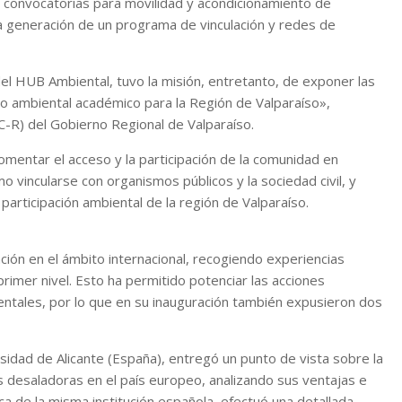
 convocatorias para movilidad y acondicionamiento de
 la generación de un programa de vinculación y redes de
del HUB Ambiental, tuvo la misión, entretanto, de exponer las
o ambiental académico para la Región de Valparaíso»,
C-R) del Gobierno Regional de Valparaíso.
fomentar el acceso y la participación de la comunidad en
o vincularse con organismos públicos y la sociedad civil, y
 participación ambiental de la región de Valparaíso.
ión en el ámbito internacional, recogiendo experiencias
primer nivel. Esto ha permitido potenciar las acciones
ientales, por lo que en su inauguración también expusieron dos
rsidad de Alicante (España), entregó un punto de vista sobre la
s desaladoras en el país europeo, analizando sus ventajas e
ca de la misma institución española, efectuó una detallada