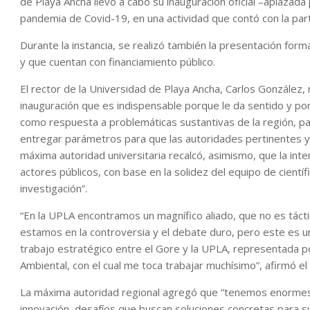
de Playa Ancha llevó a cabo su inauguración oficial –aplazada
pandemia de Covid-19, en una actividad que contó con la parti
Durante la instancia, se realizó también la presentación form
y que cuentan con financiamiento público.
El rector de la Universidad de Playa Ancha, Carlos González, 
inauguración que es indispensable porque le da sentido y po
como respuesta a problemáticas sustantivas de la región, p
entregar parámetros para que las autoridades pertinentes y
máxima autoridad universitaria recalcó, asimismo, que la inte
actores públicos, con base en la solidez del equipo de cientí
investigación”.
“En la UPLA encontramos un magnífico aliado, que no es tácti
estamos en la controversia y el debate duro, pero este es u
trabajo estratégico entre el Gore y la UPLA, representada por
Ambiental, con el cual me toca trabajar muchísimo”, afirmó e
La máxima autoridad regional agregó que “tenemos enormes de
innovación, desafíos que buscan soluciones concretas para supe