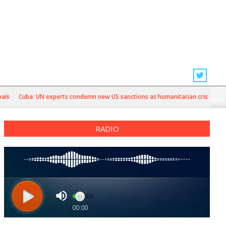
Cuba: UN experts condemn new US sanctions as humanitarian crisis deepens
RADIO