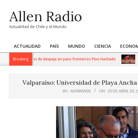
Skip
Allen Radio
to
content
Actualidad de Chile y el Mundo
ACTUALIDAD
PAÍS
MUNDO
CIENCIA
ECONOM
Primary
Navigation
ntensos trabajos de despeje en paso fronterizo Pino Hachado
Breaking
Música
Menu
Valparaíso: Universidad de Playa Ancha
BY:
ADMINWEB
ON:
20 DE ABRIL DE 