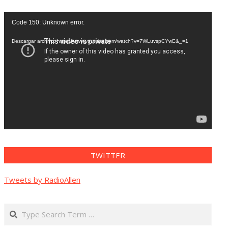
Reproductor
Code 150: Unknown error.
de
vídeo
Descargar archivo: https://www.youtube.com/watch?v=7WLuvspCYwE&_=1
TWITTER
Tweets by RadioAllen
Search