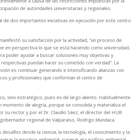
 previamente a causa de las restricciones impuestas por la
cipación de autoridades universitarias y regionales.
al de dos importantes iniciativas en ejecución por este centro
manifestó su satisfacción por la actividad, “un proceso de
ne en perspectiva lo que se está haciendo como universidad,
ara poder ayudar a buscar soluciones muy objetivas y
 respectivas puedan hacer su cometido con verdad”. La
nción es continuar generando e intensificando alianzas con
ficos y profesionales que conforman el centro de
co, sino estratégico, pues es de largo aliento. Habitualmente
n momento de alegría, porque se consolida y materializa el
 su rector y por el Dr. Claudio Sáez, el director del HUB
l gobernador regional de Valparaíso, Rodrigo Mundaca.
safíos desde la ciencia, la tecnología, el conocimiento y la
rar la injusticia ambiental, superar el sacrificio ambiental