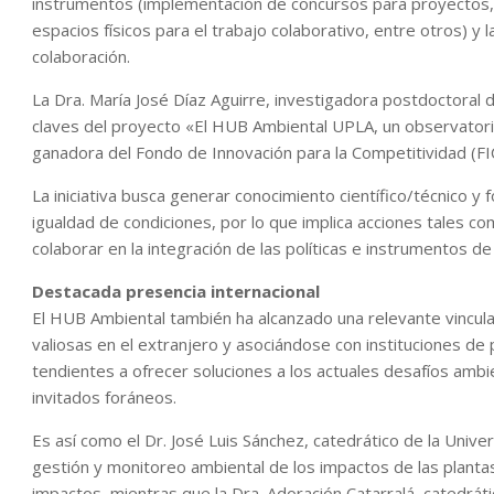
instrumentos (implementación de concursos para proyectos,
espacios físicos para el trabajo colaborativo, entre otros) y
colaboración.
La Dra. María José Díaz Aguirre, investigadora postdoctoral 
claves del proyecto «El HUB Ambiental UPLA, un observatori
ganadora del Fondo de Innovación para la Competitividad (FI
La iniciativa busca generar conocimiento científico/técnico y 
igualdad de condiciones, por lo que implica acciones tales com
colaborar en la integración de las políticas e instrumentos de
Destacada presencia internacional
El HUB Ambiental también ha alcanzado una relevante vinculac
valiosas en el extranjero y asociándose con instituciones de 
tendientes a ofrecer soluciones a los actuales desafíos amb
invitados foráneos.
Es así como el Dr. José Luis Sánchez, catedrático de la Unive
gestión y monitoreo ambiental de los impactos de las planta
impactos, mientras que la Dra. Adoración Catarralá, catedráti