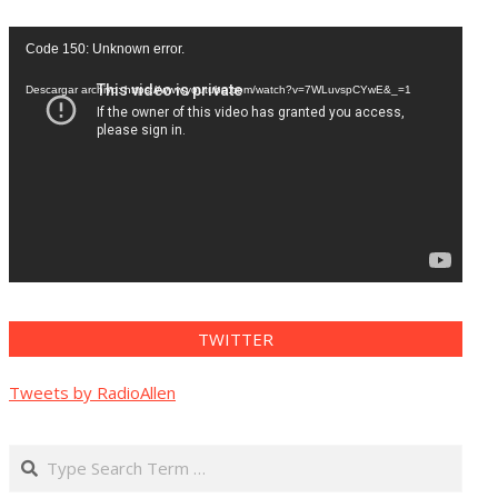
Reproductor
Code 150: Unknown error.
de
vídeo
Descargar archivo: https://www.youtube.com/watch?v=7WLuvspCYwE&_=1
TWITTER
Tweets by RadioAllen
Search