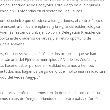
ación del zancudo Aedes aegyptis. Esto luego de que equipos
uímico en 13 viviendas en el sector de Los Sauces.
ontrol químico que obedece a fumigaciones; el control físico o
se encontraron los ejemplares; y la vigilancia epidemiológica
 Además, estamos trabajando con la Delegación Presidencial
oportuna de criaderos de larvas y el retiro oportuno de
 Cofré Aravena.
es, Cristian Aravena, señaló que “los acuerdos que se han
stán acá, del Ejército, municipios , PDI, de los Cesfam, y
ica, hacerle saber porque en realidad estamos a tiempo,
e todos nos hagamos cargo de lo que implica una realidad tan
udo del Aedes Aegypti”.
ia de prevención que hemos tenido desde la Seremi de Salud,
gamos casos de Dengue oriundos de nuestro país”, reforzó la