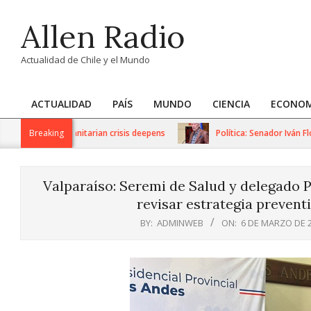
Skip
Allen Radio
to
content
Actualidad de Chile y el Mundo
ACTUALIDAD
PAÍS
MUNDO
CIENCIA
ECONOM
Primary
Navigation
ions as humanitarian crisis deepens
Breaking
Política: Senador Iván Flore
Menu
Valparaíso: Seremi de Salud y delegado P
revisar estrategia prevent
BY:
ADMINWEB
ON:
6 DE MARZO DE 