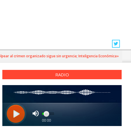
r al crimen organizado sigue sin urgencia; Inteligencia Económica»
RADIO