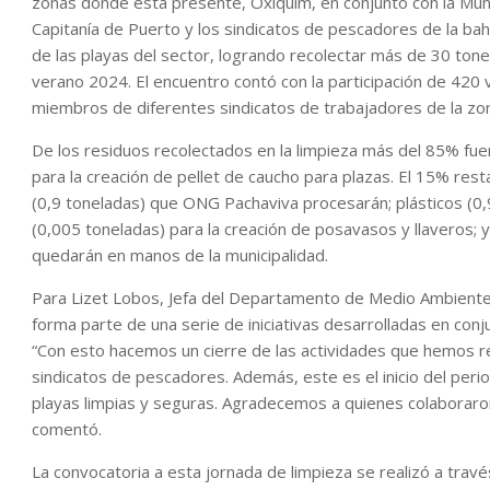
zonas donde está presente, Oxiquim, en conjunto con la Mun
Capitanía de Puerto y los sindicatos de pescadores de la bah
de las playas del sector, logrando recolectar más de 30 ton
verano 2024. El encuentro contó con la participación de 420 
miembros de diferentes sindicatos de trabajadores de la zo
De los residuos recolectados en la limpieza más del 85% fue
para la creación de pellet de caucho para plazas. El 15% resta
(0,9 toneladas) que ONG Pachaviva procesarán; plásticos (0,9 
(0,005 toneladas) para la creación de posavasos y llaveros; y 
quedarán en manos de la municipalidad.
Para Lizet Lobos, Jefa del Departamento de Medio Ambiente d
forma parte de una serie de iniciativas desarrolladas en con
“Con esto hacemos un cierre de las actividades que hemos r
sindicatos de pescadores. Además, este es el inicio del pe
playas limpias y seguras. Agradecemos a quienes colaboraro
comentó.
La convocatoria a esta jornada de limpieza se realizó a travé