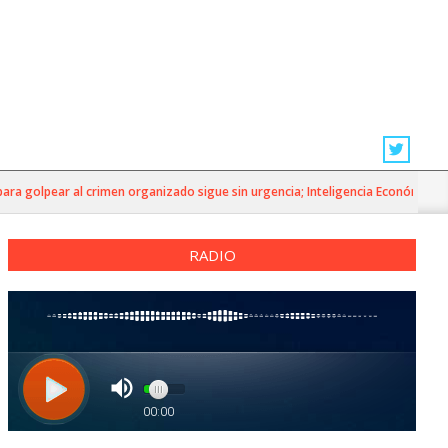
 golpear al crimen organizado sigue sin urgencia; Inteligencia Económica»
RADIO