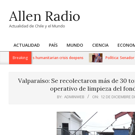
Skip
Allen Radio
to
content
Actualidad de Chile y el Mundo
ACTUALIDAD
PAÍS
MUNDO
CIENCIA
ECONOM
Primary
Navigation
S sanctions as humanitarian crisis deepens
Breaking
Política: Senador Ivá
Menu
Valparaíso: Se recolectaron más de 30 to
operativo de limpieza del fon
BY:
ADMINWEB
ON:
12 DE DICIEMBRE D