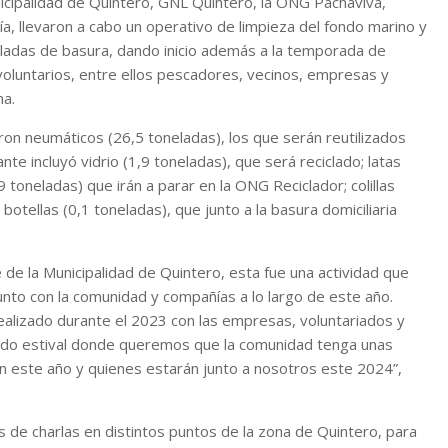
icipalidad de Quintero, GNL Quintero, la ONG Pachaviva,
ía, llevaron a cabo un operativo de limpieza del fondo marino y
eladas de basura, dando inicio además a la temporada de
voluntarios, entre ellos pescadores, vecinos, empresas y
na.
ron neumáticos (26,5 toneladas), los que serán reutilizados
nte incluyó vidrio (1,9 toneladas), que será reciclado; latas
toneladas) que irán a parar en la ONG Reciclador; colillas
botellas (0,1 toneladas), que junto a la basura domiciliaria
e la Municipalidad de Quintero, esta fue una actividad que
junto con la comunidad y compañías a lo largo de este año.
ealizado durante el 2023 con las empresas, voluntariados y
riodo estival donde queremos que la comunidad tenga unas
n este año y quienes estarán junto a nosotros este 2024”,
s de charlas en distintos puntos de la zona de Quintero, para