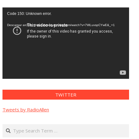
Reproductor
Code 150: Unknown error.
de
vídeo
Descargar archivo: https://www.youtube.com/watch?v=7WLuvspCYwE&_=1
TWITTER
Tweets by RadioAllen
Search