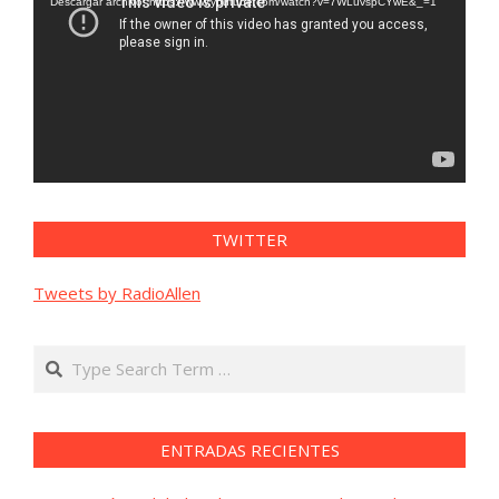
vídeo
Descargar archivo: https://www.youtube.com/watch?v=7WLuvspCYwE&_=1
TWITTER
Tweets by RadioAllen
Search
ENTRADAS RECIENTES