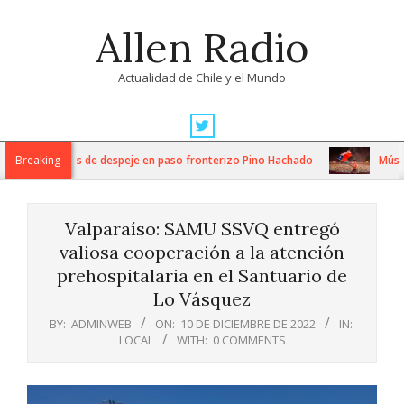
Skip
Allen Radio
to
content
Actualidad de Chile y el Mundo
Primary
Navigation
ensos trabajos de despeje en paso fronterizo Pino Hachado
Breaking
Música: 
Menu
Valparaíso: SAMU SSVQ entregó
valiosa cooperación a la atención
prehospitalaria en el Santuario de
Lo Vásquez
BY:
ADMINWEB
ON:
10 DE DICIEMBRE DE 2022
IN:
LOCAL
WITH:
0 COMMENTS