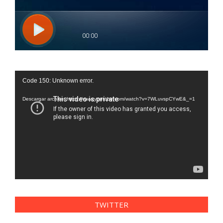
Reproductor
Code 150: Unknown error.
de
vídeo
Descargar archivo: https://www.youtube.com/watch?v=7WLuvspCYwE&_=1
TWITTER