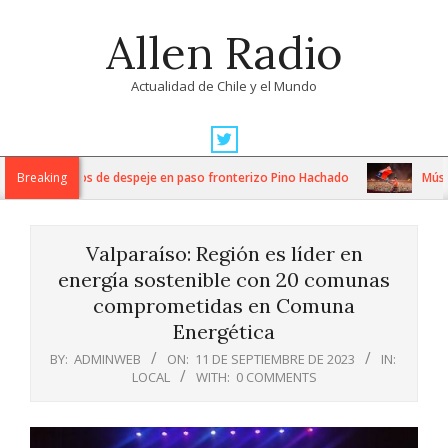
Skip
Allen Radio
to
content
Actualidad de Chile y el Mundo
Primary
Navigation
ensos trabajos de despeje en paso fronterizo Pino Hachado
Breaking
Música: 
Menu
Valparaíso: Región es líder en
energía sostenible con 20 comunas
comprometidas en Comuna
Energética
BY:
ADMINWEB
ON:
11 DE SEPTIEMBRE DE 2023
IN:
LOCAL
WITH:
0 COMMENTS