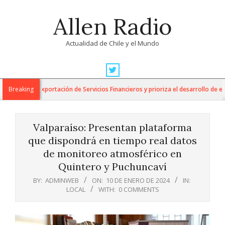
Skip
Allen Radio
to
content
Actualidad de Chile y el Mundo
Primary
Navigation
para la Exportación de Servicios Financieros y prioriza el desarrollo de esta i
Breaking
Menu
Valparaíso: Presentan plataforma
que dispondrá en tiempo real datos
de monitoreo atmosférico en
Quintero y Puchuncaví
BY:
ADMINWEB
ON:
10 DE ENERO DE 2024
IN:
LOCAL
WITH:
0 COMMENTS