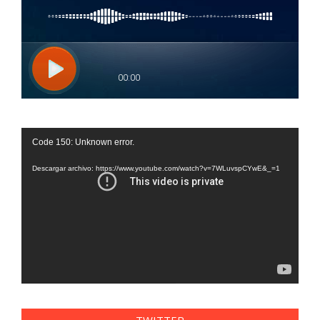
Reproductor
Code 150: Unknown error.
de
vídeo
Descargar archivo: https://www.youtube.com/watch?v=7WLuvspCYwE&_=1