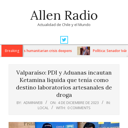
Skip
Allen Radio
to
content
Actualidad de Chile y el Mundo
Primary
Navigation
sanctions as humanitarian crisis deepens
Breaking
Política: Senador Iván 
Menu
Valparaíso: PDI y Aduanas incautan
Ketamina liquida que tenía como
destino laboratorios artesanales de
droga
BY:
ADMINWEB
ON:
4 DE DICIEMBRE DE 2023
IN:
LOCAL
WITH:
0 COMMENTS