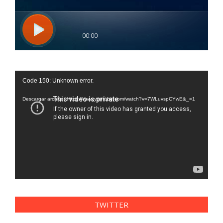
Reproductor
Code 150: Unknown error.
de
vídeo
Descargar archivo: https://www.youtube.com/watch?v=7WLuvspCYwE&_=1
TWITTER