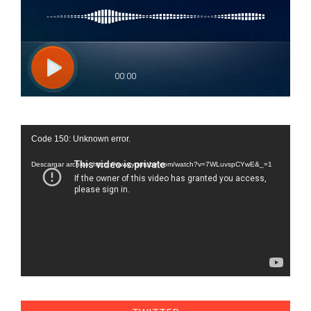
Reproductor
Code 150: Unknown error.
de
vídeo
Descargar archivo: https://www.youtube.com/watch?v=7WLuvspCYwE&_=1