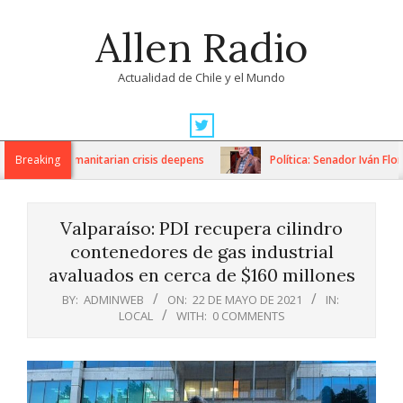
Skip
Allen Radio
to
content
Actualidad de Chile y el Mundo
Primary
Navigation
ions as humanitarian crisis deepens
Breaking
Política: Senador Iván Flore
Menu
Valparaíso: PDI recupera cilindro
contenedores de gas industrial
avaluados en cerca de $160 millones
BY:
ADMINWEB
ON:
22 DE MAYO DE 2021
IN:
LOCAL
WITH:
0 COMMENTS