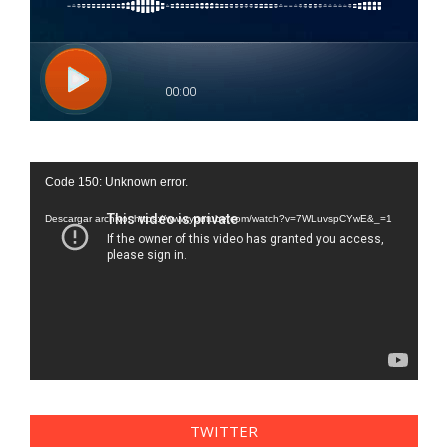
Reproductor
Code 150: Unknown error.
de
vídeo
Descargar archivo: https://www.youtube.com/watch?v=7WLuvspCYwE&_=1
TWITTER