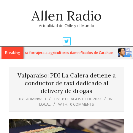
Skip
Allen Radio
to
content
Actualidad de Chile y el Mundo
Primary
Navigation
kilos de avena forrajera a agricultores damnificados de Carahue
Breaking
Ja
Menu
Valparaíso: PDI La Calera detiene a
conductor de taxi dedicado al
delivery de drogas
BY:
ADMINWEB
ON:
6 DE AGOSTO DE 2022
IN:
LOCAL
WITH:
0 COMMENTS