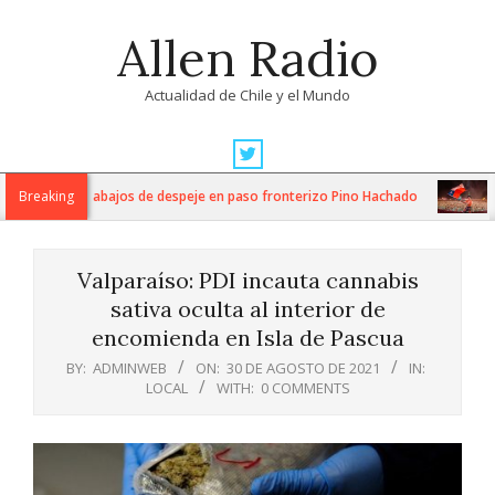
Skip
Allen Radio
to
content
Actualidad de Chile y el Mundo
Primary
Navigation
iza intensos trabajos de despeje en paso fronterizo Pino Hachado
Breaking
M
Menu
Valparaíso: PDI incauta cannabis
sativa oculta al interior de
encomienda en Isla de Pascua
BY:
ADMINWEB
ON:
30 DE AGOSTO DE 2021
IN:
LOCAL
WITH:
0 COMMENTS