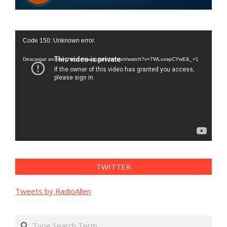
Reproductor
Code 150: Unknown error.
de
vídeo
Descargar archivo: https://www.youtube.com/watch?v=7WLuvspCYwE&_=1
TWITTER
Tweets by RadioAllen
Search