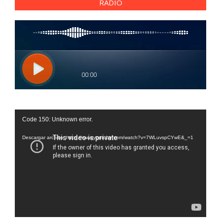
RADIO
Reproductor
Code 150: Unknown error.
de
vídeo
Descargar archivo: https://www.youtube.com/watch?v=7WLuvspCYwE&_=1