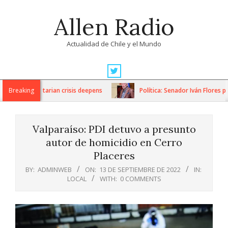
Skip
Allen Radio
to
content
Actualidad de Chile y el Mundo
Primary
Navigation
 as humanitarian crisis deepens
Breaking
Política: Senador Iván Flores por
Menu
Valparaíso: PDI detuvo a presunto
autor de homicidio en Cerro
Placeres
BY:
ADMINWEB
ON:
13 DE SEPTIEMBRE DE 2022
IN:
LOCAL
WITH:
0 COMMENTS