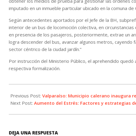
obtener los medios de prueba para gestionar las ordenes co
imputado en un inmueble particular ubicado en la comuna de 
Según antecedentes aportados por el Jefe de la BH, subprefec
interior de un bus de locomoción colectiva, en circunstancias
en presencia de los pasajeros, posteriormente, extrae un arm
logra descender del bus, avanzar algunos metros, cayendo falle
sector céntrico de la ciudad jardín.”
Por instrucción del Ministerio Público, el aprehendido quedó 
respectiva formalización.
2023-
12-
Previous Post:
Valparaíso: Municipio calerano inaugura r
29
Next Post:
Aumento del Estrés: Factores y estrategias de
DEJA UNA RESPUESTA