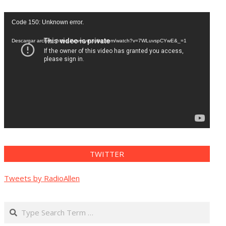
Reproductor
Code 150: Unknown error.
de
vídeo
Descargar archivo: https://www.youtube.com/watch?v=7WLuvspCYwE&_=1
TWITTER
Tweets by RadioAllen
Search