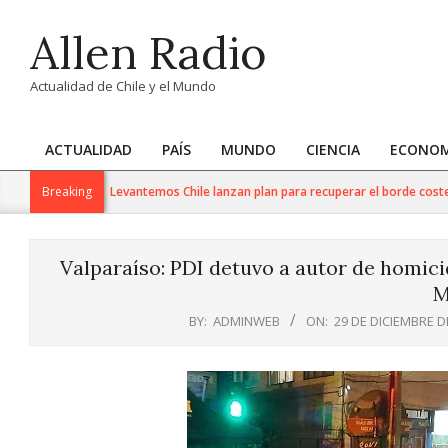
Skip
Allen Radio
to
content
Actualidad de Chile y el Mundo
ACTUALIDAD
PAÍS
MUNDO
CIENCIA
ECONOM
Primary
Navigation
hile y Desafío Levantemos Chile lanzan plan para recuperar el borde costero 
Breaking
Menu
Valparaíso: PDI detuvo a autor de homici
M
BY:
ADMINWEB
ON:
29 DE DICIEMBRE D