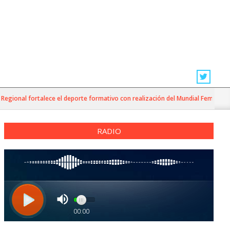
ional fortalece el deporte formativo con realización del Mundial Femenino U17 
RADIO