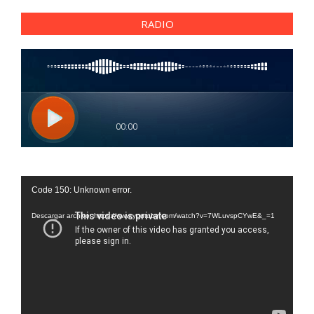
RADIO
Reproductor
Code 150: Unknown error.
de
vídeo
Descargar archivo: https://www.youtube.com/watch?v=7WLuvspCYwE&_=1