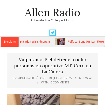
Skip
Allen Radio
to
content
Actualidad de Chile y el Mundo
Primary
Navigation
ons as humanitarian crisis deepens
Breaking
Política: Senador Iván Flores 
Menu
Valparaíso: PDI detiene a ocho
personas en operativo MT-Cero en
La Calera
BY:
ADMINWEB
ON:
3 DE JULIO DE 2022
IN:
LOCAL
WITH:
0 COMMENTS