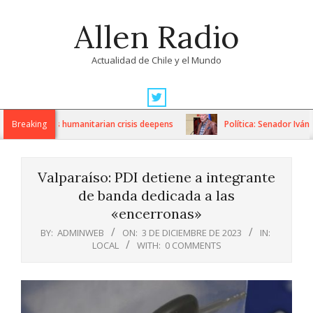
Skip
Allen Radio
to
content
Actualidad de Chile y el Mundo
Primary
Navigation
anctions as humanitarian crisis deepens
Breaking
Política: Senador Iván F
Menu
Valparaíso: PDI detiene a integrante
de banda dedicada a las
«encerronas»
BY:
ADMINWEB
ON:
3 DE DICIEMBRE DE 2023
IN:
LOCAL
WITH:
0 COMMENTS