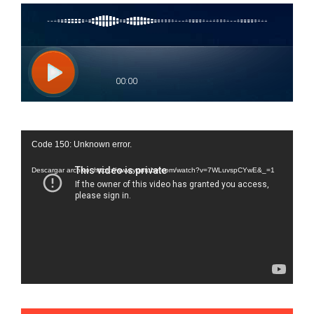
Reproductor
Code 150: Unknown error.
de
vídeo
Descargar archivo: https://www.youtube.com/watch?v=7WLuvspCYwE&_=1