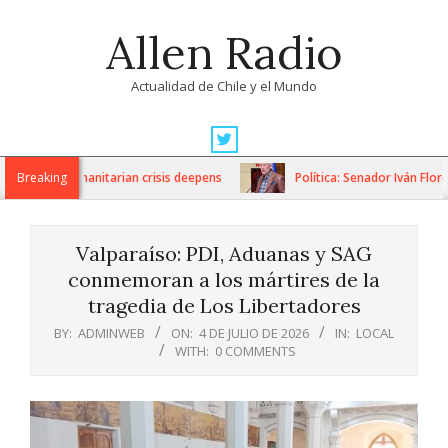
Skip
Allen Radio
to
content
Actualidad de Chile y el Mundo
Primary
Navigation
ons as humanitarian crisis deepens
Breaking
Política: Senador Iván Flores
Menu
Valparaíso: PDI, Aduanas y SAG
conmemoran a los mártires de la
tragedia de Los Libertadores
BY:
ADMINWEB
ON:
4 DE JULIO DE 2026
IN:
LOCAL
WITH:
0 COMMENTS