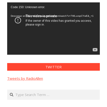
Reproductor
Code 150: Unknown error.
de
vídeo
Descargar archivo: https://www.youtube.com/watch?v=7WLuvspCYwE&_=1
TWITTER
Tweets by RadioAllen
Search