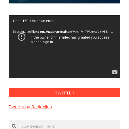
Reproductor
Code 150: Unknown error.
de
vídeo
Descargar archivo: https://www.youtube.com/watch?v=7WLuvspCYwE&_=1
TWITTER
Tweets by RadioAllen
Search