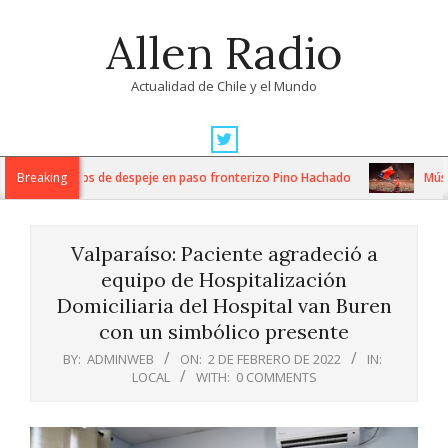
Skip
Allen Radio
to
content
Actualidad de Chile y el Mundo
Primary
Navigation
tensos trabajos de despeje en paso fronterizo Pino Hachado
Breaking
Música:
Menu
Valparaíso: Paciente agradeció a
equipo de Hospitalización
Domiciliaria del Hospital van Buren
con un simbólico presente
BY:
ADMINWEB
ON:
2 DE FEBRERO DE 2022
IN:
LOCAL
WITH:
0 COMMENTS