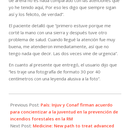
de arena no es nada comparado con las atenciones que
yo he tenido aquí, Por eso les digo que siempre sigan
así y los felicito, de verdad”.
El paciente detalló que “primero estuve porque me
corté la mano con una sierra y después tuve otro
problema de salud. Cuando llegué la atención fue muy
buena, me atendieron inmediatamente, así que no
tengo nada que decir. Las dos veces vine de urgencia”.
En cuanto al presente que entregó, el usuario dijo que
“les traje una fotografía de formato 30 por 40
centímetros con una leyenda alusiva a la foto”.
2022-
02-
Previous Post:
País: Injuv y Conaf firman acuerdo
02
para concientizar a la juventud en la prevención de
incendios forestales en la RM
Next Post:
Medicine: New path to treat advanced