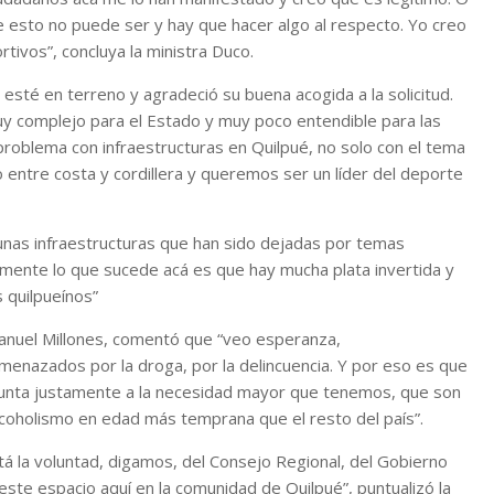
ue esto no puede ser y hay que hacer algo al respecto. Yo creo
ivos”, concluya la ministra Duco.
a esté en terreno y agradeció su buena acogida a la solicitud.
uy complejo para el Estado y muy poco entendible para las
problema con infraestructuras en Quilpué, no solo con el tema
 entre costa y cordillera y queremos ser un líder del deporte
unas infraestructuras que han sido dejadas por temas
amente lo que sucede acá es que hay mucha plata invertida y
 quilpueínos”
Manuel Millones, comentó que “veo esperanza,
nazados por la droga, por la delincuencia. Y por eso es que
punta justamente a la necesidad mayor que tenemos, que son
lcoholismo en edad más temprana que el resto del país”.
á la voluntad, digamos, del Consejo Regional, del Gobierno
ste espacio aquí en la comunidad de Quilpué”, puntualizó la