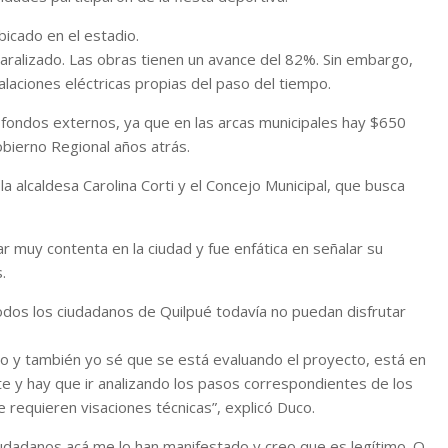
bicado en el estadio.
aralizado. Las obras tienen un avance del 82%. Sin embargo,
laciones eléctricas propias del paso del tiempo.
 fondos externos, ya que en las arcas municipales hay $650
bierno Regional años atrás.
 alcaldesa Carolina Corti y el Concejo Municipal, que busca
ar muy contenta en la ciudad y fue enfática en señalar su
.
odos los ciudadanos de Quilpué todavía no puedan disfrutar
oso y también yo sé que se está evaluando el proyecto, está en
te y hay que ir analizando los pasos correspondientes de los
 requieren visaciones técnicas”, explicó Duco.
udadanos acá me lo han manifestado y creo que es legítimo. O