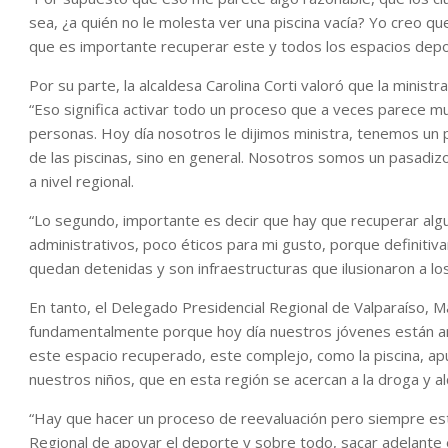
sea, ¿a quién no le molesta ver una piscina vacía? Yo creo q
que es importante recuperar este y todos los espacios deport
Por su parte, la alcaldesa Carolina Corti valoró que la ministr
“Eso significa activar todo un proceso que a veces parece m
personas. Hoy día nosotros le dijimos ministra, tenemos un 
de las piscinas, sino en general. Nosotros somos un pasadizo
a nivel regional.
“Lo segundo, importante es decir que hay que recuperar alg
administrativos, poco éticos para mi gusto, porque definitiv
quedan detenidas y son infraestructuras que ilusionaron a los
En tanto, el Delegado Presidencial Regional de Valparaíso, 
fundamentalmente porque hoy día nuestros jóvenes están ame
este espacio recuperado, este complejo, como la piscina, a
nuestros niños, que en esta región se acercan a la droga y a
“Hay que hacer un proceso de reevaluación pero siempre est
Regional de apoyar el deporte y sobre todo, sacar adelante e