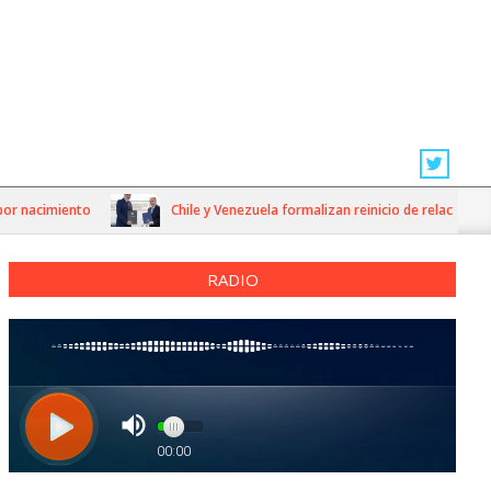
acimiento
Chile y Venezuela formalizan reinicio de relaciones cons
RADIO