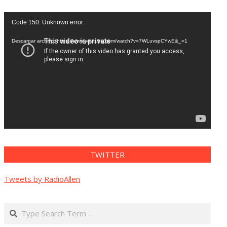
Reproductor
Code 150: Unknown error.
de
vídeo
Descargar archivo: https://www.youtube.com/watch?v=7WLuvspCYwE&_=1
TWITTER
Tweets by RadioAllen
Search