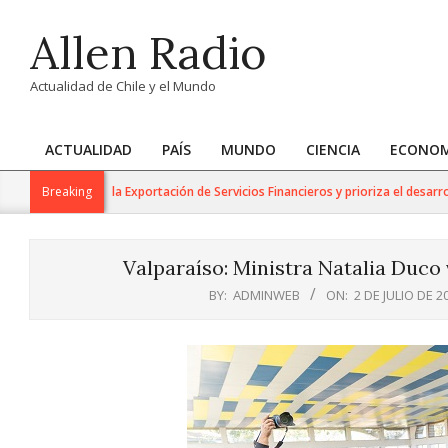
Skip
Allen Radio
to
content
Actualidad de Chile y el Mundo
ACTUALIDAD
PAÍS
MUNDO
CIENCIA
ECONOM
Primary
Navigation
rabajo para la Exportación de Servicios Financieros y prioriza el desarrollo de
Breaking
Menu
Valparaíso: Ministra Natalia Duco 
BY:
ADMINWEB
ON:
2 DE JULIO DE 2