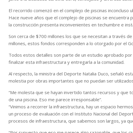
El recorrido comenzó en el complejo de piscinas inconcluso u
Hace nueve años que el complejo de piscinas se encuentra p
la construcción presenta inconvenientes en techumbre e insta
Son cerca de $700 millones los que se necesitan a través de
millones, estos fondos corresponden a lo otorgado por el Go
Todos estos detalles son parte de un estudio aprobado por la
finalizar esta infraestructura y entregarla a la comunidad.
Al respecto, la ministra del Deporte Natalia Duco, señaló est
molestia por obras importantes que no puedan ser utilizados
“Me molesta que se hayan invertido tantos recursos y que t
de una piscina. Eso me parece irresponsable”.
“Vinimos a recorrer la infraestructura, hay un espacio herm
un proceso de evaluación con el Instituto Nacional del Depor
procesos de infraestructura, que sabemos son largos, ya que
“Por supuesto que eso me parece algo razonable, que los ci