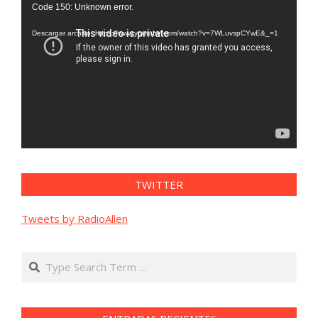
Reproductor
Code 150: Unknown error.
de
vídeo
Descargar archivo: https://www.youtube.com/watch?v=7WLuvspCYwE&_=1
TWITTER
Tweets by RadioAllen
Search