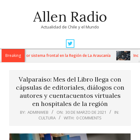
Skip
Allen Radio
to
content
Actualidad de Chile y el Mundo
Primary
Navigation
grícola por sistema frontal en la Región de La Araucanía
Breaking
Incendio
Menu
Valparaíso: Mes del Libro llega con
cápsulas de editoriales, diálogos con
autores y cuentacuentos virtuales
en hospitales de la región
BY:
ADMINWEB
ON:
30 DE MARZO DE 2021
IN:
CULTURA
WITH:
0 COMMENTS