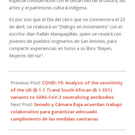
especial consideración con el desarrollo de la cultura, las
artes y el patrimonio cultural indígena.
Es por eso que el Día del Libro que se conmemora el 23
de abril, se realizará un “Diálogo en movimiento” con el
escritor Alan Paillán Manquepillán, quien se reunirá con
jóvenes de pueblos originarios de San Antonio, para
compartir experiencias en torno a su libro “Rayen,
Mujeres del sur”.
2021-
03-
Previous Post:
COVID-19: Analysis of the sensitivity
30
of the UK (B.1.1.7) and South African (B.1.351)
variants to SARS-CoV-2 neutralizing antibodies
Next Post:
Senado y Cámara Baja acuerdan trabajo
colaborativo para garantizar adecuado
cumplimiento de las medidas sanitarias